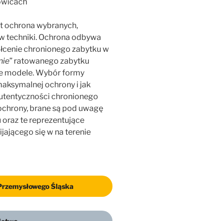
owicach
st ochrona wybranych,
ów techniki. Ochrona odbywa
ałcenie chronionego zabytku w
nie
” ratowanego zabytku
ne modele. Wybór formy
aksymalnej ochrony i jak
 autentyczności chronionego
ochrony, brane są pod uwagę
 oraz te reprezentujące
jającego się w na terenie
Przemysłowego Śląska