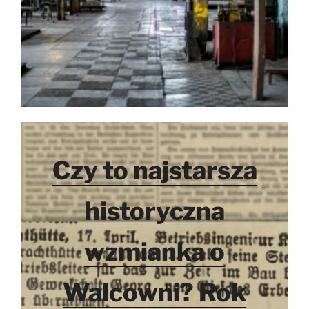
Czy to najstarsza
historyczna
wzmianka o
Walcowni? Rok