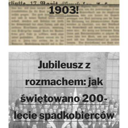
1903!
Jubileusz z
rozmachem: jak
świętowano 200-
lecie spadkobierców