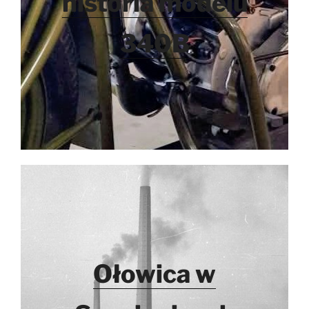
historia modelu
340B
Ołowica w