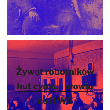
Żywot robotników
hut cynku i ołowiu
do II WŚ