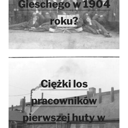
Gieschego w 1904
roku?
Ciężki los
pracowników
pierwszej huty w