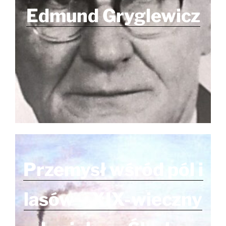
Edmund Gryglewicz
Przemysł wśród pól i
lasów – XIX-wieczny