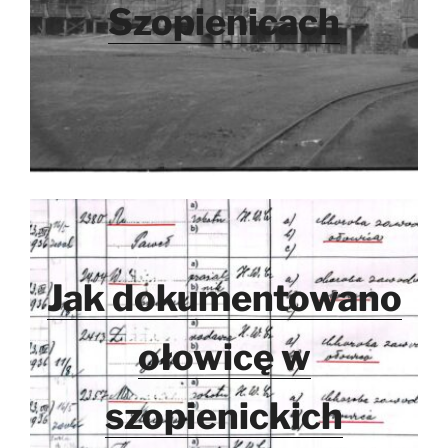
Szopienicach
Jak dokumentowano
ołowicę w
szopienickich