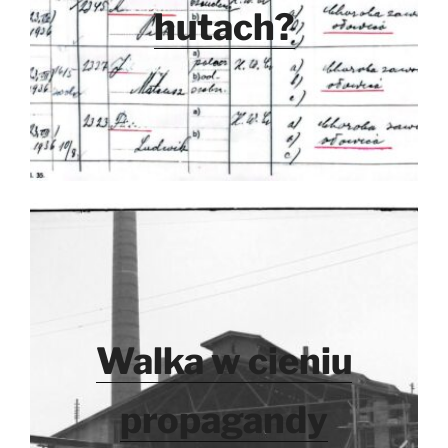
hutach?
Walka w cieniu
propagandy