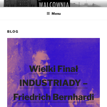
Przejdź
WALCOWNIA
Muzeum Hutnictwa Cynku
do
Menu
treści
BLOG
Wielki Finał
INDUSTRIADY –
Friedrich Bernhardi