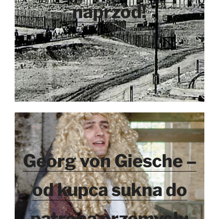
naprzód!
Georg von Giesche –
od kupca sukna do
patrona przemysłu