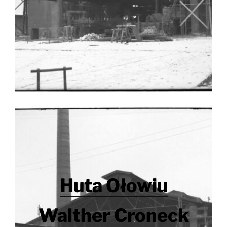
Huta Ołowiu
Walther Croneck