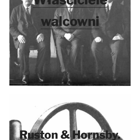
walcowni
Ruston & Hornsby.