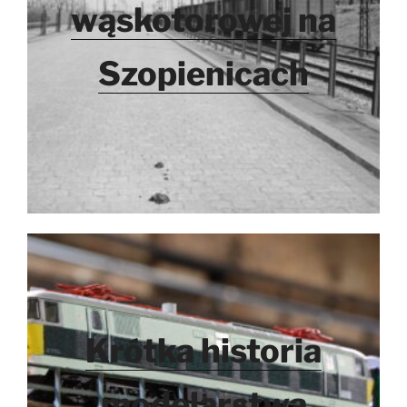
wąskotorowej na
Szopienicach
Krótka historia
modelarstwa