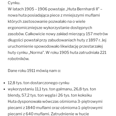
Cynku.
W latach 1905 – 1906 powstaje ,,Huta Bernhardi II” –
nowa huta posiadająca piece z mniejszymi muflami
których zastosowanie pozwalało na o wiele
ergonomiczniejsze wykorzystanie dostępnych
zasobów. Całkowicie nowy zakład mierzący 157 metrów
długości powstał przy zabudowaniach huty z 1897 r. Jej
uruchomienie spowodowało likwidację przestarzałej
huty cynku ,,Norma”. W roku 1905 huta zatrudniała 221
robotników.
Dane roku 1911 mówią nam o:
12,8 tys. ton dostarczonego cynku
wykorzystaniu 11,1 tys. ton galmanu, 26,8 tys. ton
blendy, 57,2 tys. ton węgla i 26 tys. ton koksiku
Huta dysponowała wówczas ośmioma 3-piętrowymi
piecami z 1840 muflami oraz ośmioma 1-piętrowymi
piecami z 640 muflami. Zatrudnienie w hucie