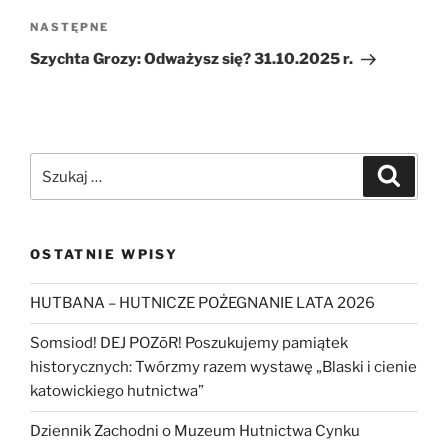
Następny
NASTĘPNE
wpis
Szychta Grozy: Odważysz się? 31.10.2025 r.
Szukaj:
Szukaj
OSTATNIE WPISY
HUTBANA – HUTNICZE POŻEGNANIE LATA 2026
Somsiod! DEJ POZōR! Poszukujemy pamiątek
historycznych: Twórzmy razem wystawę „Blaski i cienie
katowickiego hutnictwa”
Dziennik Zachodni o Muzeum Hutnictwa Cynku