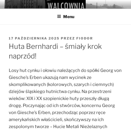
Przejdź
WALCOWNIA
Muzeum Hutnictwa Cynku
do
Menu
treści
OPUBLIKOWANE
17 PAŹDZIERNIKA 2025
PRZEZ
FIODOR
W
Huta Bernhardi – śmiały krok
naprzód!
Losy hut cynku i ołowiu należących do spółki Georg von
Giesche’s Erben ukazują nam wycinek ze
skomplikowanych (kolorowych, szarych i ciemnych)
dziejów śląskiego hutnictwa cynku. Na przestrzeni
wieków: XIX i XX szopienickie huty przeszły długą
drogę. Poczynając od ich stwórców, koncernu Georg
von Giesche’s Erben, przechodząc poprzez ręce
amerykańskich właścicieli, skończywszy na ich
zespolonym tworze – Hucie Metali Nieżelaznych