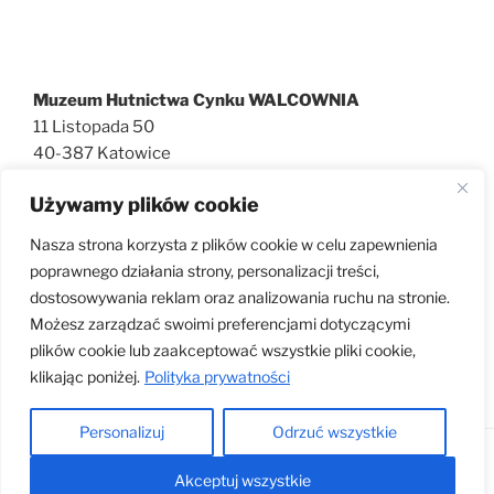
Muzeum Hutnictwa Cynku WALCOWNIA
11 Listopada 50
40-387 Katowice
727 600 186
Używamy plików cookie
walcownia@muzeatechniki.pl
Nasza strona korzysta z plików cookie w celu zapewnienia
poprawnego działania strony, personalizacji treści,
dostosowywania reklam oraz analizowania ruchu na stronie.
KLAUZULA RODO
Możesz zarządzać swoimi preferencjami dotyczącymi
plików cookie lub zaakceptować wszystkie pliki cookie,
klikając poniżej.
Polityka prywatności
Personalizuj
Odrzuć wszystkie
Dumnie wspierane przez WordPress
Akceptuj wszystkie