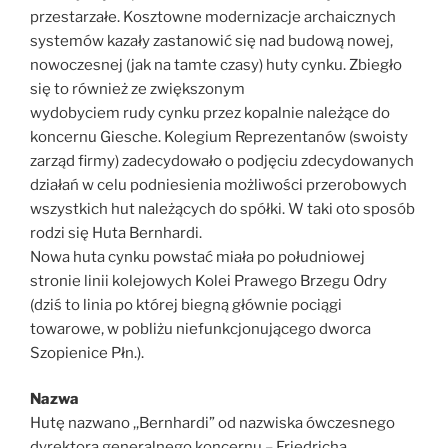
przestarzałe. Kosztowne modernizacje archaicznych
systemów kazały zastanowić się nad budową nowej,
nowoczesnej (jak na tamte czasy) huty cynku. Zbiegło
się to również ze zwiększonym
wydobyciem rudy cynku przez kopalnie należące do
koncernu Giesche. Kolegium Reprezentanów (swoisty
zarząd firmy) zadecydowało o podjęciu zdecydowanych
działań w celu podniesienia możliwości przerobowych
wszystkich hut należących do spółki. W taki oto sposób
rodzi się Huta Bernhardi.
Nowa huta cynku powstać miała po południowej
stronie linii kolejowych Kolei Prawego Brzegu Odry
(dziś to linia po której biegną głównie pociągi
towarowe, w pobliżu niefunkcjonującego dworca
Szopienice Płn.).
Nazwa
Hutę nazwano ,,Bernhardi” od nazwiska ówczesnego
dyrektora generalnego koncernu – Friedricha