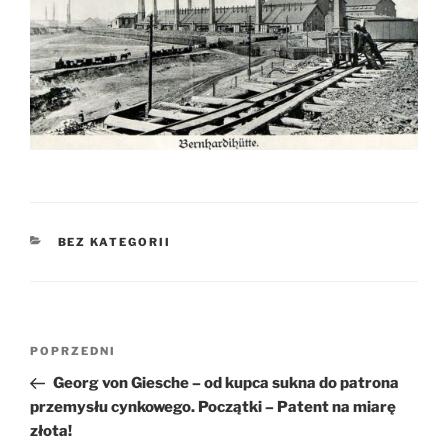
KATEGORIE
BEZ KATEGORII
Nawigacja
Poprzedni
POPRZEDNI
wpisu
wpis
Georg von Giesche – od kupca sukna do patrona
przemysłu cynkowego. Początki – Patent na miarę
złota!