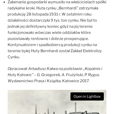
Załamanie gospodarki wymusiło na właścicielach spółki
radykalne kroki. Huta cynku ,,Bernhardi” zatrzymała
produkcję 28 listopada 1931 r. W ostatnim roku
działalności dostarczyła 9 tys. ton cynku. Nie był to
jednak jej definitywny koniec gdyż na jej terenie
funkcjonowało wówczas wiele oddziałów które
pozostawały rentowne i dobrze prosperujące.
Kontynuatorem i spadkobiercą produkcji cynku na
terenie byłej Huty Bernhardi został Zakład Elektrolizy
Cynku.
Opracował: Arkadiusz Kałwa na podstawie ,,Kopalnie i
Huty Katowic” – G. Grzegorek, A. Frużyński, P. Rygus.
Wydawnictwo Prasa i Książka, Katowice 2017.
Open in Lightbox