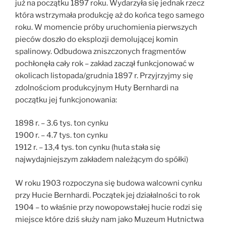
już na początku 1897 roku. Wydarzyła się jednak rzecz
która wstrzymała produkcję aż do końca tego samego
roku. W momencie próby uruchomienia pierwszych
pieców doszło do eksplozji demolującej komin
spalinowy. Odbudowa zniszczonych fragmentów
pochłonęła cały rok – zakład zaczął funkcjonować w
okolicach listopada/grudnia 1897 r. Przyjrzyjmy się
zdolnościom produkcyjnym Huty Bernhardi na
początku jej funkcjonowania:
1898 r. – 3.6 tys. ton cynku
1900 r. – 4.7 tys. ton cynku
1912 r. – 13,4 tys. ton cynku (huta stała się
najwydajniejszym zakładem należącym do spółki)
W roku 1903 rozpoczyna się budowa walcowni cynku
przy Hucie Bernhardi. Początek jej działalności to rok
1904 – to właśnie przy nowopowstałej hucie rodzi się
miejsce które dziś służy nam jako Muzeum Hutnictwa