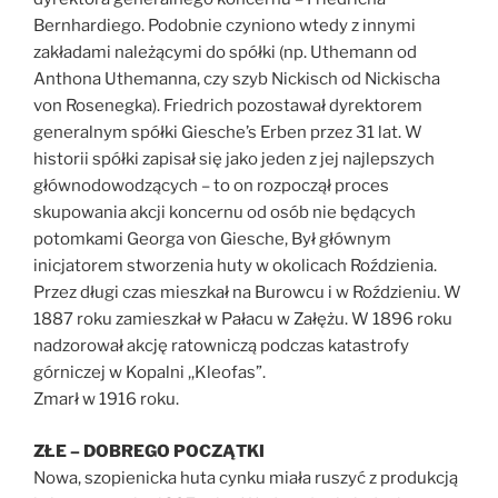
Bernhardiego. Podobnie czyniono wtedy z innymi
zakładami należącymi do spółki (np. Uthemann od
Anthona Uthemanna, czy szyb Nickisch od Nickischa
von Rosenegka). Friedrich pozostawał dyrektorem
generalnym spółki Giesche’s Erben przez 31 lat. W
historii spółki zapisał się jako jeden z jej najlepszych
głównodowodzących – to on rozpoczął proces
skupowania akcji koncernu od osób nie będących
potomkami Georga von Giesche, Był głównym
inicjatorem stworzenia huty w okolicach Roździenia.
Przez długi czas mieszkał na Burowcu i w Roździeniu. W
1887 roku zamieszkał w Pałacu w Załężu. W 1896 roku
nadzorował akcję ratowniczą podczas katastrofy
górniczej w Kopalni ,,Kleofas”.
Zmarł w 1916 roku.
ZŁE – DOBREGO POCZĄTKI
Nowa, szopienicka huta cynku miała ruszyć z produkcją