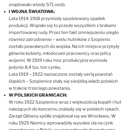
znajdowało wtedy 571 osób.
I WOJNA ŚWIATOWA:
Lata 1914-1918 przyniosły spodziewany spadek
produkcji. Wiązało się to przede wszystkim z brakami
importowanej rudy. Przez ten fakt zmniejszeniu uległo
również zatrudnienie – wielu hutników z Szopienic
zostało powołanych do wojska. Na ich miejsce przybyły
głównie kobiety, młodociani pracownicy oraz jeńcy
wojenni. W 1919 roku moc produkcyjna wyniosła
jedynie 8,4 tys. ton cynku.
Lata 1919 – 1922 naznaczone zostały serią powstań
śląskich – Szopienice stały się siedzibą władz polskich
w trakcie trzeciego powstania.
W POLSKICH GRANICACH:
W roku 1922 Szopienice wraz z większością kopalń i hut
należących do koncernu znalazły się w polskich rękach.
Zarząd Główny spółki znajdował się we Wrocławiu. W
roku 1925 Niemcy wprowadziły wysokie cła na cynk
importowany z Polski, co spowodowało dramatyczną