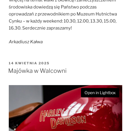
Więcej na temat walki z ołowicą i zanieczyszczeniem
środowiska dowiedzą się Państwo podczas
oprowadzań z przewodnikiem po Muzeum Hutnictwa
Cynku – w każdy weekend: 10.30, 12.00, 13.30, 15.00,
16.30. Serdecznie zapraszamy!
Arkadiusz Kałwa
OPUBLIKOWANE
14 KWIETNIA 2025
W
Majówka w Walcowni
Open in Lightbox