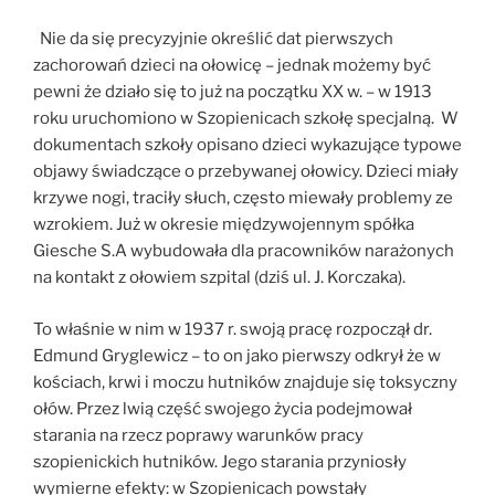
Nie da się precyzyjnie określić dat pierwszych
zachorowań dzieci na ołowicę – jednak możemy być
pewni że działo się to już na początku XX w. – w 1913
roku uruchomiono w Szopienicach szkołę specjalną. W
dokumentach szkoły opisano dzieci wykazujące typowe
objawy świadczące o przebywanej ołowicy. Dzieci miały
krzywe nogi, traciły słuch, często miewały problemy ze
wzrokiem. Już w okresie międzywojennym spółka
Giesche S.A wybudowała dla pracowników narażonych
na kontakt z ołowiem szpital (dziś ul. J. Korczaka).
To właśnie w nim w 1937 r. swoją pracę rozpoczął dr.
Edmund Gryglewicz – to on jako pierwszy odkrył że w
kościach, krwi i moczu hutników znajduje się toksyczny
ołów. Przez lwią część swojego życia podejmował
starania na rzecz poprawy warunków pracy
szopienickich hutników. Jego starania przyniosły
wymierne efekty: w Szopienicach powstały