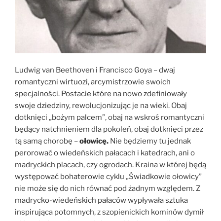
Ludwig van Beethoven i Francisco Goya – dwaj
romantyczni wirtuozi, arcymistrzowie swoich
specjalności. Postacie które na nowo zdefiniowały
swoje dziedziny, rewolucjonizując je na wieki. Obaj
dotknięci „bożym palcem”, obaj na wskroś romantyczni
będący natchnieniem dla pokoleń, obaj dotknięci przez
tą samą chorobę –
ołowicę.
Nie będziemy tu jednak
perorować o wiedeńskich pałacach i katedrach, ani o
madryckich placach, czy ogrodach. Kraina w której będą
występować bohaterowie cyklu „Świadkowie ołowicy”
nie może się do nich równać pod żadnym względem. Z
madrycko-wiedeńskich pałaców wypływała sztuka
inspirująca potomnych, z szopienickich kominów dymił