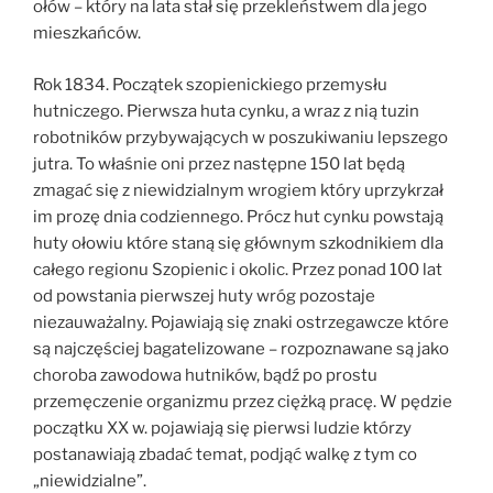
ołów – który na lata stał się przekleństwem dla jego
mieszkańców.
Rok 1834. Początek szopienickiego przemysłu
hutniczego. Pierwsza huta cynku, a wraz z nią tuzin
robotników przybywających w poszukiwaniu lepszego
jutra. To właśnie oni przez następne 150 lat będą
zmagać się z niewidzialnym wrogiem który uprzykrzał
im prozę dnia codziennego. Prócz hut cynku powstają
huty ołowiu które staną się głównym szkodnikiem dla
całego regionu Szopienic i okolic. Przez ponad 100 lat
od powstania pierwszej huty wróg pozostaje
niezauważalny. Pojawiają się znaki ostrzegawcze które
są najczęściej bagatelizowane – rozpoznawane są jako
choroba zawodowa hutników, bądź po prostu
przemęczenie organizmu przez ciężką pracę. W pędzie
początku XX w. pojawiają się pierwsi ludzie którzy
postanawiają zbadać temat, podjąć walkę z tym co
„niewidzialne”.