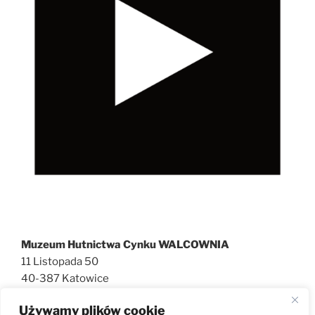
Muzeum Hutnictwa Cynku WALCOWNIA
11 Listopada 50
40-387 Katowice
727 600 186
Używamy plików cookie
walcownia@muzeatechniki.pl