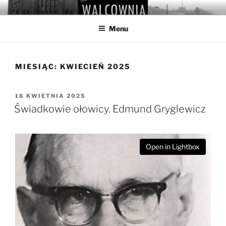
Przejdź
WALCOWNIA
Muzeum Hutnictwa Cynku
do
Menu
treści
MIESIĄC:
KWIECIEŃ 2025
OPUBLIKOWANE
16 KWIETNIA 2025
W
Świadkowie ołowicy. Edmund Gryglewicz
Open in Lightbox