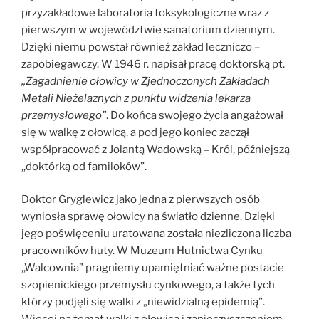
przyzakładowe laboratoria toksykologiczne wraz z
pierwszym w województwie sanatorium dziennym.
Dzięki niemu powstał również zakład leczniczo –
zapobiegawczy. W 1946 r. napisał pracę doktorską pt.
,,Zagadnienie ołowicy w Zjednoczonych Zakładach
Metali Nieżelaznych z punktu widzenia lekarza
przemysłowego”
. Do końca swojego życia angażował
się w walkę z ołowicą, a pod jego koniec zaczął
współpracować z Jolantą Wadowską – Król, późniejszą
,,doktórką od familoków”.
Doktor Gryglewicz jako jedna z pierwszych osób
wyniosła sprawę ołowicy na światło dzienne. Dzięki
jego poświęceniu uratowana została niezliczona liczba
pracowników huty. W Muzeum Hutnictwa Cynku
,,Walcownia” pragniemy upamiętniać ważne postacie
szopienickiego przemysłu cynkowego, a także tych
którzy podjęli się walki z „niewidzialną epidemią”.