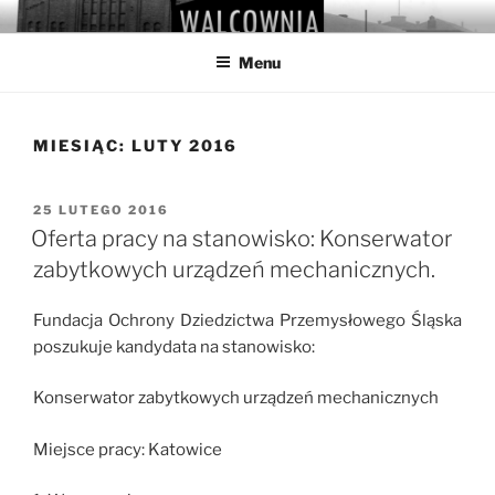
Przejdź
WALCOWNIA
Muzeum Hutnictwa Cynku
do
Menu
treści
MIESIĄC:
LUTY 2016
OPUBLIKOWANE
25 LUTEGO 2016
W
Oferta pracy na stanowisko: Konserwator
zabytkowych urządzeń mechanicznych.
Fundacja Ochrony Dziedzictwa Przemysłowego Śląska
poszukuje kandydata na stanowisko:
Konserwator zabytkowych urządzeń mechanicznych
Miejsce pracy: Katowice