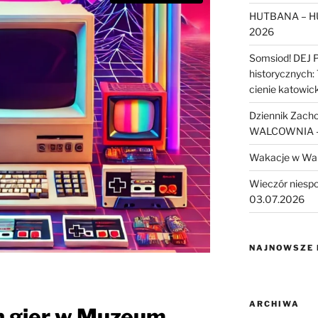
HUTBANA – H
2026
Somsiod! DEJ 
historycznych:
cienie katowic
Dziennik Zach
WALCOWNIA – 
Wakacje w Wa
Wieczór niesp
03.07.2026
NAJNOWSZE
ARCHIWA
on gier w Muzeum