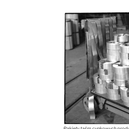
Pakiety taśm cynkowych prod