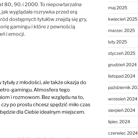
at 80., 90. i 2000. To niepowtarzalna
maj 2025
, jak wyglądała rozrywka przed erą
kwiecień 2025
ód dostępnych tytułów znajdą się gry,
storię gamingu i które z pewnością
marzec 2025
 i emocji.
luty 2025
styczeń 2025
grudzień 2024
listopad 2024
 tytuły z młodości, ale także okazja do
październik 20
retro-gamingu. Atmosfera tego
iom i rozmowom. Bez względu na to,
wrzesień 2024
 czy po prostu chcesz spędzić miło czas
sierpień 2024
 będzie dla Ciebie idealnym miejscem.
lipiec 2024
czerwiec 2024