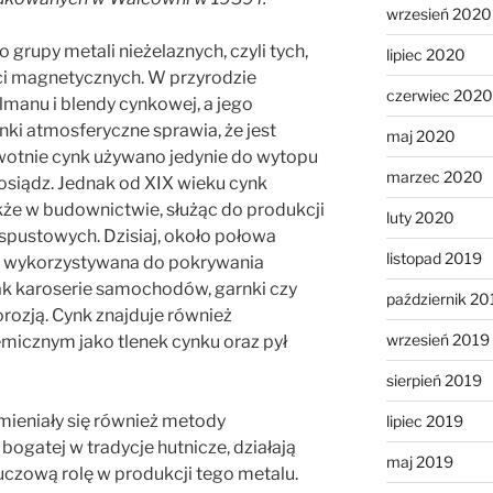
wrzesień 2020
 grupy metali nieżelaznych, czyli tych,
lipiec 2020
ci magnetycznych. W przyrodzie
czerwiec 2020
lmanu i blendy cynkowej, a jego
i atmosferyczne sprawia, że jest
maj 2020
wotnie cynk używano jedynie do wytopu
marzec 2020
osiądz. Jednak od XIX wieku cynk
kże w budownictwie, służąc do produkcji
luty 2020
 spustowych. Dzisiaj, około połowa
listopad 2019
st wykorzystywana do pokrywania
ak karoserie samochodów, garnki czy
październik 20
rozją. Cynk znajduje również
wrzesień 2019
micznym jako tlenek cynku oraz pył
sierpień 2019
mieniały się również metody
lipiec 2019
bogatej w tradycje hutnicze, działają
maj 2019
uczową rolę w produkcji tego metalu.