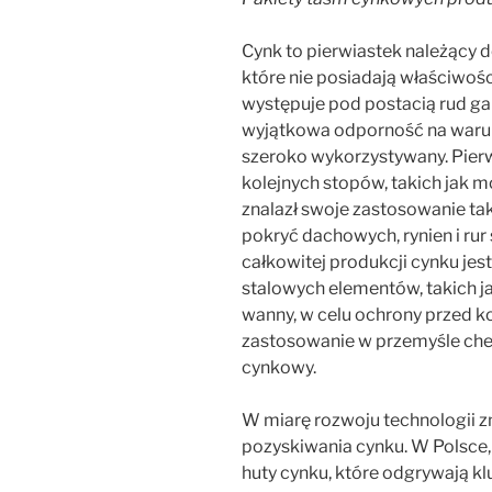
Cynk to pierwiastek należący do
które nie posiadają właściwoś
występuje pod postacią rud ga
wyjątkowa odporność na warunk
szeroko wykorzystywany. Pier
kolejnych stopów, takich jak m
znalazł swoje zastosowanie ta
pokryć dachowych, rynien i rur
całkowitej produkcji cynku je
stalowych elementów, takich j
wanny, w celu ochrony przed ko
zastosowanie w przemyśle che
cynkowy.
W miarę rozwoju technologii z
pozyskiwania cynku. W Polsce, 
huty cynku, które odgrywają kl