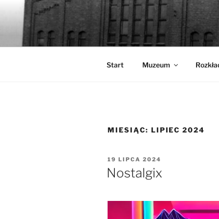
Przejdź
do
WALCOWN
treści
Muzeum Hutnictwa Cynku
Start
Muzeum
Rozkła
MIESIĄC:
LIPIEC 2024
OPUBLIKOWANE
19 LIPCA 2024
W
Nostalgix