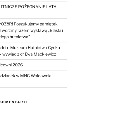
UTNICZE POŻEGNANIE LATA
POZōR! Poszukujemy pamiątek
 Twórzmy razem wystawę „Blaski i
kiego hutnictwa”
odni o Muzeum Hutnictwa Cynku
wywiad z dr Ewą Mackiewicz
lcowni 2026
odzianek w MHC Walcownia –
 KOMENTARZE