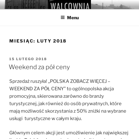
Przejdź
WALCOWNIA
Muzeum Hutnictwa Cynku
do
Menu
treści
MIESIĄC:
LUTY 2018
OPUBLIKOWANE
15 LUTEGO 2018
W
Weekend za pół ceny
Sprzedaż ruszyła! „POLSKA ZOBACZ WIĘCEJ –
WEEKEND ZA PÓŁ CENY” to ogólnopolska akcja
promocyjna, skierowana zarówno do branży
turystycznej, jak również do osób prywatnych, które
mają możliwość skorzystania z 50% zniżki na wybrane
usługi turystyczne w całym kraju.
Głównym celem akcji jest umożliwienie jak największej