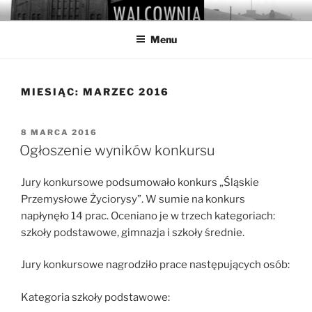
Przejdź
WALCOWNIA
Muzeum Hutnictwa Cynku
do
Menu
treści
MIESIĄC:
MARZEC 2016
OPUBLIKOWANE
8 MARCA 2016
W
Ogłoszenie wyników konkursu
Jury konkursowe podsumowało konkurs „Śląskie
Przemysłowe Życiorysy”. W sumie na konkurs
napłynęło 14 prac. Oceniano je w trzech kategoriach:
szkoły podstawowe, gimnazja i szkoły średnie.
Jury konkursowe nagrodziło prace następujących osób:
Kategoria szkoły podstawowe: