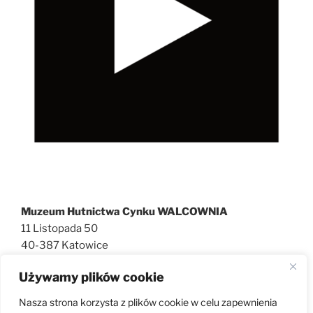
Muzeum Hutnictwa Cynku WALCOWNIA
11 Listopada 50
40-387 Katowice
727 600 186
Używamy plików cookie
walcownia@muzeatechniki.pl
Nasza strona korzysta z plików cookie w celu zapewnienia