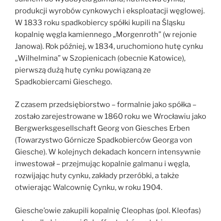
produkcji wyrobów cynkowych i eksploatacji węglowej.
W 1833 roku spadkobiercy spółki kupili na Śląsku
kopalnię węgla kamiennego „Morgenroth” (w rejonie
Janowa). Rok później, w 1834, uruchomiono hutę cynku
„Wilhelmina” w Szopienicach (obecnie Katowice),
pierwszą dużą hutę cynku powiązaną ze
Spadkobiercami Gieschego.
Z czasem przedsiębiorstwo – formalnie jako spółka –
zostało zarejestrowane w 1860 roku we Wrocławiu jako
Bergwerksgesellschaft Georg von Giesches Erben
(Towarzystwo Górnicze Spadkobierców Georga von
Giesche). W kolejnych dekadach koncern intensywnie
inwestował – przejmując kopalnie galmanu i węgla,
rozwijając huty cynku, zakłady przeróbki, a także
otwierając Walcownię Cynku, w roku 1904.
Giesche’owie zakupili kopalnię Cleophas (pol. Kleofas)