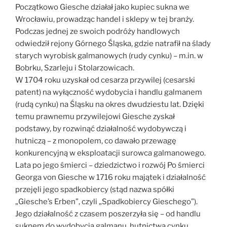
Początkowo Giesche działał jako kupiec sukna we
Wrocławiu, prowadząc handel i sklepy w tej branży.
Podczas jednej ze swoich podróży handlowych
odwiedził rejony Górnego Śląska, gdzie natrafił na ślady
starych wyrobisk galmanowych (rudy cynku) – m.in. w
Bobrku, Szarleju i Stolarzowicach.
W 1704 roku uzyskał od cesarza przywilej (cesarski
patent) na wyłączność wydobycia i handlu galmanem
(rudą cynku) na Śląsku na okres dwudziestu lat. Dzięki
temu prawnemu przywilejowi Giesche zyskał
podstawy, by rozwinąć działalność wydobywczą i
hutniczą – z monopolem, co dawało przewagę
konkurencyjną w eksploatacji surowca galmanowego.
Lata po jego śmierci – dziedzictwo i rozwój Po śmierci
Georga von Giesche w 1716 roku majątek i działalność
przejęli jego spadkobiercy (stąd nazwa spółki
„Giesche’s Erben”, czyli „Spadkobiercy Gieschego”).
Jego działalność z czasem poszerzyła się – od handlu
suknem do wydobycia galmanu, hutnictwa cynku,