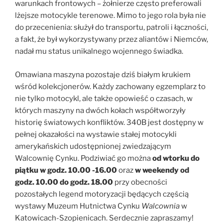
warunkach frontowych – żołnierze często preferowali
lżejsze motocykle terenowe. Mimo to jego rola była nie
do przecenienia: służył do transportu, patroli i łączności,
a fakt, że był wykorzystywany przez aliantów i Niemców,
nadał mu status unikalnego wojennego świadka.
Omawiana maszyna pozostaje dziś białym krukiem
wśród kolekcjonerów. Każdy zachowany egzemplarz to
nie tylko motocykl, ale także opowieść o czasach, w
których maszyny na dwóch kołach współtworzyły
historię światowych konfliktów. 340B jest dostępny w
pełnej okazałości na wystawie stałej motocykli
amerykańskich udostępnionej zwiedzającym
Walcownię Cynku. Podziwiać go można
od wtorku do
piątku w godz. 10.00 -16.00
oraz
w weekendy od
godz. 10.00 do godz. 18.00
przy obecności
pozostałych legend motoryzacji będących częścią
wystawy Muzeum Hutnictwa Cynku
Walcownia
w
Katowicach-Szopienicach. Serdecznie zapraszamy!