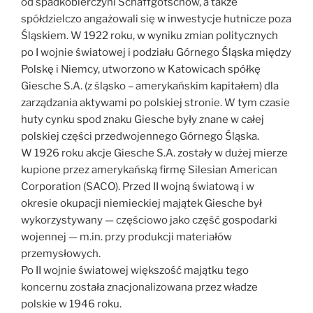
od spadkobierczyni Schaffgotschów, a także
spółdzielczo angażowali się w inwestycje hutnicze poza
Śląskiem. W 1922 roku, w wyniku zmian politycznych
po I wojnie światowej i podziału Górnego Śląska między
Polskę i Niemcy, utworzono w Katowicach spółkę
Giesche S.A. (z śląsko – amerykańskim kapitałem) dla
zarządzania aktywami po polskiej stronie. W tym czasie
huty cynku spod znaku Giesche były znane w całej
polskiej części przedwojennego Górnego Śląska.
W 1926 roku akcje Giesche S.A. zostały w dużej mierze
kupione przez amerykańską firmę Silesian American
Corporation (SACO). Przed II wojną światową i w
okresie okupacji niemieckiej majątek Giesche był
wykorzystywany — częściowo jako część gospodarki
wojennej — m.in. przy produkcji materiałów
przemysłowych.
Po II wojnie światowej większość majątku tego
koncernu została znacjonalizowana przez władze
polskie w 1946 roku.