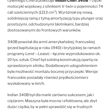
cywilnego Chiefa powstaje
Indian Chief 340B
– ciężki
motocykl wojskowy z silnikiem V-twin o pojemności 74
cali sześciennych (1213 cm³). Wyróżniał się nową,
solidniejszą ramą z tylną amortyzacją typu plunger oraz
prostszymi, odchudzonymi błotnikami, bardziej
dostosowanymi do frontowych warunków.
340B powstał dla armii amerykańskiej, francuskiej
(przed kapitulacją w roku 1940) i brytyjskiej (w ramach
programy
Lend – Lease
) – łącznie wyprodukowano ok.
10 tys. sztuk. Chief był solidną konstrukcją opartą na
sprawdzonym silniku. Dodatkowym udogodnieniem
była możliwość montażu bocznej przyczepki. Wersje
francuskie posiadały również prędkościomierz
wyskalowany w km/h.
Indian 340B był dla marki zarówno sukcesem, jak i
ciężarem. Maszyna była mocna i efektowna, ale zbyt
duża i ciężka, by w pełni sprawdzić się w trudnych