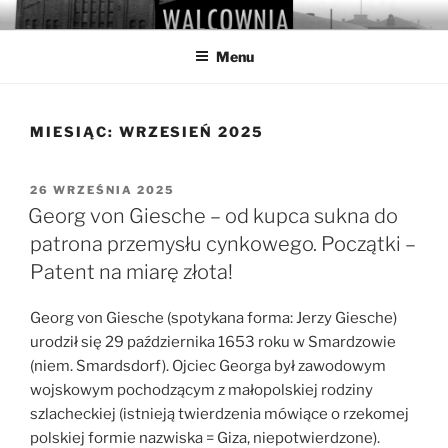
Przejdź
WALCOWNIA
Muzeum Hutnictwa Cynku
do
Menu
treści
MIESIĄC:
WRZESIEŃ 2025
OPUBLIKOWANE
26 WRZEŚNIA 2025
W
Georg von Giesche – od kupca sukna do
patrona przemysłu cynkowego. Początki –
Patent na miarę złota!
Georg von Giesche (spotykana forma: Jerzy Giesche)
urodził się 29 października 1653 roku w Smardzowie
(niem. Smardsdorf). Ojciec Georga był zawodowym
wojskowym pochodzącym z małopolskiej rodziny
szlacheckiej (istnieją twierdzenia mówiące o rzekomej
polskiej formie nazwiska = Giza, niepotwierdzone).