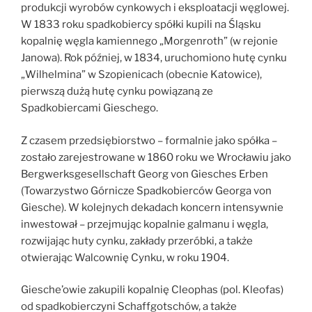
produkcji wyrobów cynkowych i eksploatacji węglowej.
W 1833 roku spadkobiercy spółki kupili na Śląsku
kopalnię węgla kamiennego „Morgenroth” (w rejonie
Janowa). Rok później, w 1834, uruchomiono hutę cynku
„Wilhelmina” w Szopienicach (obecnie Katowice),
pierwszą dużą hutę cynku powiązaną ze
Spadkobiercami Gieschego.
Z czasem przedsiębiorstwo – formalnie jako spółka –
zostało zarejestrowane w 1860 roku we Wrocławiu jako
Bergwerksgesellschaft Georg von Giesches Erben
(Towarzystwo Górnicze Spadkobierców Georga von
Giesche). W kolejnych dekadach koncern intensywnie
inwestował – przejmując kopalnie galmanu i węgla,
rozwijając huty cynku, zakłady przeróbki, a także
otwierając Walcownię Cynku, w roku 1904.
Giesche’owie zakupili kopalnię Cleophas (pol. Kleofas)
od spadkobierczyni Schaffgotschów, a także