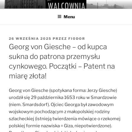
Przejdź
WALCOWNIA
Muzeum Hutnictwa Cynku
do
Menu
treści
OPUBLIKOWANE
26 WRZEŚNIA 2025
PRZEZ
FIODOR
W
Georg von Giesche – od kupca
sukna do patrona przemysłu
cynkowego. Początki – Patent na
miarę złota!
Georg von Giesche (spotykana forma: Jerzy Giesche)
urodził się 29 października 1653 roku w Smardzowie
(niem. Smardsdorf). Ojciec Georga był zawodowym
wojskowym pochodzącym z małopolskiej rodziny
szlacheckiej (istnieją twierdzenia mówiące o rzekomej
polskiej formie nazwiska = Giza, niepotwierdzone).