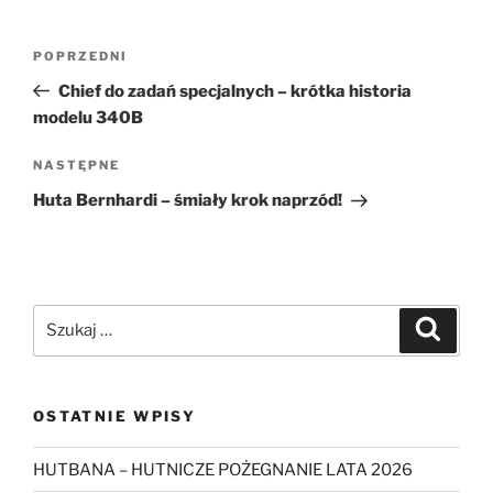
Nawigacja
Poprzedni
POPRZEDNI
wpisu
wpis
Chief do zadań specjalnych – krótka historia
modelu 340B
Następny
NASTĘPNE
wpis
Huta Bernhardi – śmiały krok naprzód!
Szukaj:
Szukaj
OSTATNIE WPISY
HUTBANA – HUTNICZE POŻEGNANIE LATA 2026