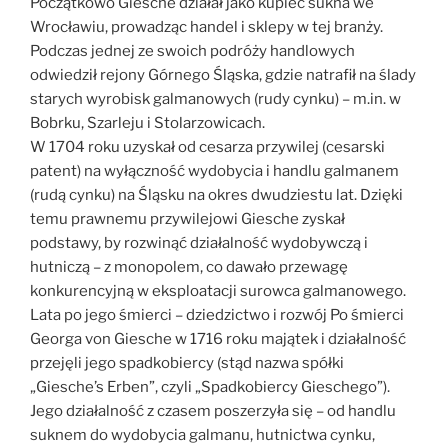
Początkowo Giesche działał jako kupiec sukna we
Wrocławiu, prowadząc handel i sklepy w tej branży.
Podczas jednej ze swoich podróży handlowych
odwiedził rejony Górnego Śląska, gdzie natrafił na ślady
starych wyrobisk galmanowych (rudy cynku) – m.in. w
Bobrku, Szarleju i Stolarzowicach.
W 1704 roku uzyskał od cesarza przywilej (cesarski
patent) na wyłączność wydobycia i handlu galmanem
(rudą cynku) na Śląsku na okres dwudziestu lat. Dzięki
temu prawnemu przywilejowi Giesche zyskał
podstawy, by rozwinąć działalność wydobywczą i
hutniczą – z monopolem, co dawało przewagę
konkurencyjną w eksploatacji surowca galmanowego.
Lata po jego śmierci – dziedzictwo i rozwój Po śmierci
Georga von Giesche w 1716 roku majątek i działalność
przejęli jego spadkobiercy (stąd nazwa spółki
„Giesche’s Erben”, czyli „Spadkobiercy Gieschego”).
Jego działalność z czasem poszerzyła się – od handlu
suknem do wydobycia galmanu, hutnictwa cynku,