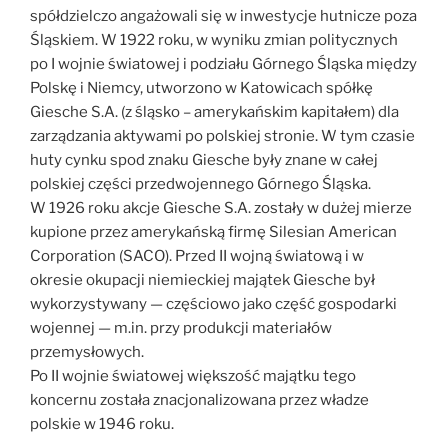
spółdzielczo angażowali się w inwestycje hutnicze poza
Śląskiem. W 1922 roku, w wyniku zmian politycznych
po I wojnie światowej i podziału Górnego Śląska między
Polskę i Niemcy, utworzono w Katowicach spółkę
Giesche S.A. (z śląsko – amerykańskim kapitałem) dla
zarządzania aktywami po polskiej stronie. W tym czasie
huty cynku spod znaku Giesche były znane w całej
polskiej części przedwojennego Górnego Śląska.
W 1926 roku akcje Giesche S.A. zostały w dużej mierze
kupione przez amerykańską firmę Silesian American
Corporation (SACO). Przed II wojną światową i w
okresie okupacji niemieckiej majątek Giesche był
wykorzystywany — częściowo jako część gospodarki
wojennej — m.in. przy produkcji materiałów
przemysłowych.
Po II wojnie światowej większość majątku tego
koncernu została znacjonalizowana przez władze
polskie w 1946 roku.