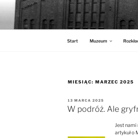
Przejdź
do
WALCOWN
treści
Muzeum Hutnictwa Cynku
Start
Muzeum
Rozkła
MIESIĄC:
MARZEC 2025
OPUBLIKOWANE
13 MARCA 2025
W
W podróż. Ale gryfn
Jest nami
artykuł o