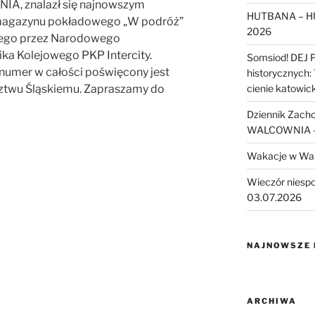
A, znalazł się najnowszym
HUTBANA – H
 magazynu pokładowego „W podróż”
2026
go przez Narodowego
ka Kolejowego PKP Intercity.
Somsiod! DEJ 
umer w całości poświęcony jest
historycznych:
twu Śląskiemu. Zapraszamy do
cienie katowic
Dziennik Zach
WALCOWNIA – 
Wakacje w Wa
Wieczór niesp
03.07.2026
NAJNOWSZE
ARCHIWA