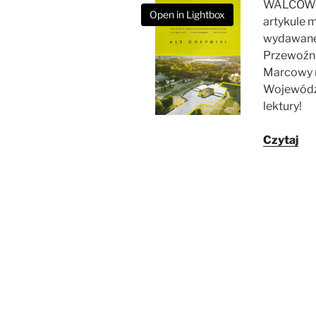
WALCOWNI
Open in Lightbox
artykule
wydawane
Przewoźni
Marcowy n
Wojewódz
lektury!
Czytaj