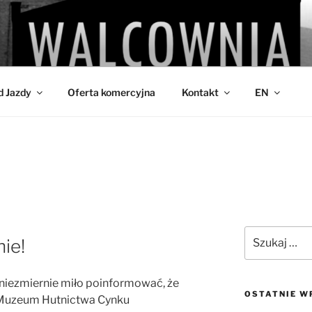
IA
d Jazdy
Oferta komercyjna
Kontakt
EN
Szukaj:
ie!
 niezmiernie miło poinformować, że
OSTATNIE W
 Muzeum Hutnictwa Cynku