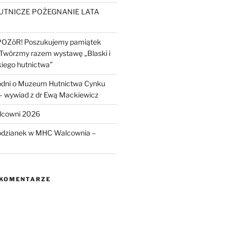
UTNICZE POŻEGNANIE LATA
POZōR! Poszukujemy pamiątek
 Twórzmy razem wystawę „Blaski i
kiego hutnictwa”
odni o Muzeum Hutnictwa Cynku
wywiad z dr Ewą Mackiewicz
lcowni 2026
odzianek w MHC Walcownia –
 KOMENTARZE