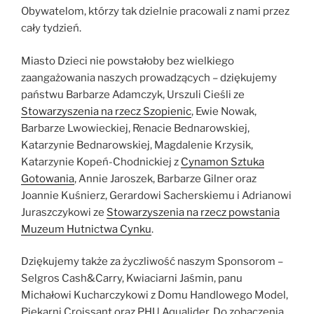
Obywatelom, którzy tak dzielnie pracowali z nami przez
cały tydzień.
Miasto Dzieci nie powstałoby bez wielkiego
zaangażowania naszych prowadzących – dziękujemy
państwu Barbarze Adamczyk, Urszuli Cieśli ze
Stowarzyszenia na rzecz Szopienic
, Ewie Nowak,
Barbarze Lwowieckiej, Renacie Bednarowskiej,
Katarzynie Bednarowskiej, Magdalenie Krzysik,
Katarzynie Kopeń-Chodnickiej z
Cynamon Sztuka
Gotowania
, Annie Jaroszek, Barbarze Gilner oraz
Joannie Kuśnierz, Gerardowi Sacherskiemu i Adrianowi
Juraszczykowi ze
Stowarzyszenia na rzecz powstania
Muzeum Hutnictwa Cynku
.
Dziękujemy także za życzliwość naszym Sponsorom –
Selgros Cash&Carry, Kwiaciarni Jaśmin, panu
Michałowi Kucharczykowi z Domu Handlowego Model,
Piekarni Croissant oraz PHU Aqualider. Do zobaczenia