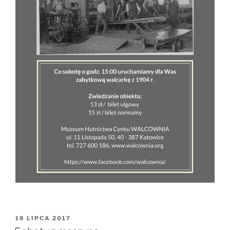
OPUBLIKOWANE
18 LIPCA 2017
W