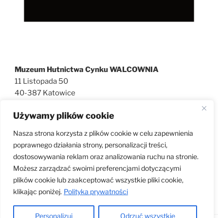
Muzeum Hutnictwa Cynku WALCOWNIA
11 Listopada 50
40-387 Katowice
727 600 186
Używamy plików cookie
walcownia@muzeatechniki.pl
Nasza strona korzysta z plików cookie w celu zapewnienia
poprawnego działania strony, personalizacji treści,
dostosowywania reklam oraz analizowania ruchu na stronie.
KLAUZULA RODO
Możesz zarządzać swoimi preferencjami dotyczącymi
plików cookie lub zaakceptować wszystkie pliki cookie,
klikając poniżej.
Polityka prywatności
Personalizuj
Odrzuć wszystkie