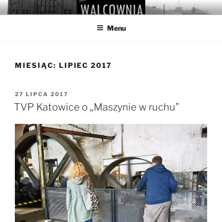
Przejdź
WALCOWNIA
Muzeum Hutnictwa Cynku
do
Menu
treści
MIESIĄC:
LIPIEC 2017
OPUBLIKOWANE
27 LIPCA 2017
W
TVP Katowice o „Maszynie w ruchu”