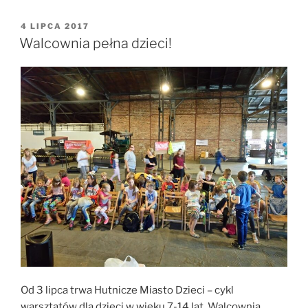
OPUBLIKOWANE
4 LIPCA 2017
W
Walcownia pełna dzieci!
Od 3 lipca trwa Hutnicze Miasto Dzieci – cykl
warsztatów dla dzieci w wieku 7-14 lat. Walcownia