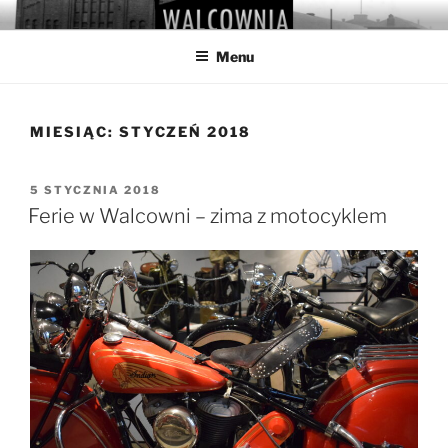
Przejdź
WALCOWNIA
Muzeum Hutnictwa Cynku
do
Menu
treści
MIESIĄC:
STYCZEŃ 2018
OPUBLIKOWANE
5 STYCZNIA 2018
W
Ferie w Walcowni – zima z motocyklem