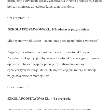
poznajemy i utrwalamy zasady zachowania w ruchu drogowym. Zajęcia
kończy minisesja zdjęciowa dzieci z motocyklem.
Czas trwania: 1h
SZKOŁA PODSTAWOWA KL. 1-3: edukacja przyrodnicza
„
Harleyem w wielki świat – na motorze poznajemy ludzi i zwierzęta”
Zajęcia prowadzone przez animatora w stroju motocyklowym.
Zwiedzamy ekspozycję zabytkowych motocykli, a następnie poprzez
opowieść o trasach wypraw poznajemy i utrwalamy nazwy
egzotycznych zwierząt i dalekich krajów. Zajęcia kończy minisesja
zdjęciowa dzieci z motocyklem.
Czas trwania: 1h
SZKOŁA PODSTAWOWA KL. 4-6 : przyroda
„
Harleyem w wielki świat – na motorze poznajemy kontynenty”