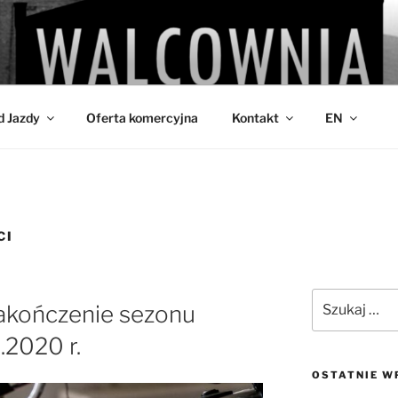
IA
d Jazdy
Oferta komercyjna
Kontakt
EN
CI
Szukaj:
akończenie sezonu
2020 r.
OSTATNIE W