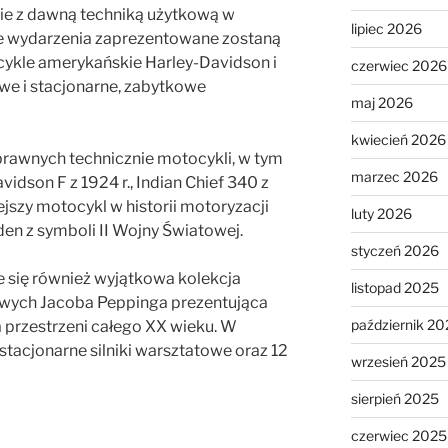
ie z dawną techniką użytkową w
lipiec 2026
ie wydarzenia zaprezentowane zostaną
cykle amerykańskie Harley-Davidson i
czerwiec 2026
towe i stacjonarne, zabytkowe
maj 2026
kwiecień 2026
rawnych technicznie motocykli, w tym
marzec 2026
vidson F z 1924 r., Indian Chief 340 z
ejszy motocykl w historii motoryzacji
luty 2026
en z symboli II Wojny Światowej.
styczeń 2026
e się również wyjątkowa kolekcja
listopad 2025
nowych Jacoba Peppinga prezentująca
październik 20
 przestrzeni całego XX wieku. W
e stacjonarne silniki warsztatowe oraz 12
wrzesień 2025
sierpień 2025
czerwiec 2025