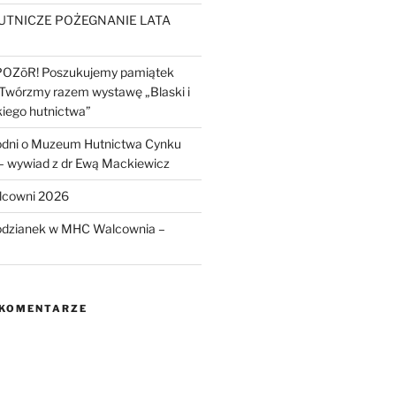
UTNICZE POŻEGNANIE LATA
POZōR! Poszukujemy pamiątek
 Twórzmy razem wystawę „Blaski i
kiego hutnictwa”
odni o Muzeum Hutnictwa Cynku
wywiad z dr Ewą Mackiewicz
lcowni 2026
odzianek w MHC Walcownia –
 KOMENTARZE