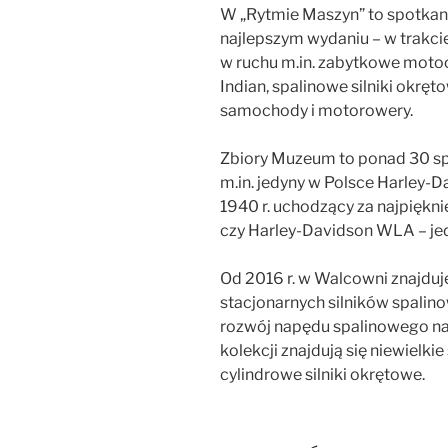
W „Rytmie Maszyn” to spotkan
najlepszym wydaniu – w trakc
w ruchu m.in. zabytkowe moto
Indian, spalinowe silniki okrę
samochody i motorowery.
Zbiory Muzeum to ponad 30 sp
m.in. jedyny w Polsce Harley-Da
1940 r. uchodzący za najpiękni
czy Harley-Davidson WLA – jed
Od 2016 r. w Walcowni znajduj
stacjonarnych silników spali
rozwój napędu spalinowego na
kolekcji znajdują się niewielki
cylindrowe silniki okrętowe.