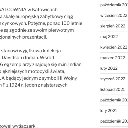
październik 20
 WALCOWNIA w Katowicach
wrzesień 2022
a skalę europejską zabytkowy ciąg
h cynkowych. Potężne, ponad 100 letnie
sierpień 2022
e są zgodnie ze swoim pierwotnym
maj 2022
jonalnych prezentacji.
kwiecień 2022
 stanowi wyjątkowa kolekcja
-Davidson i Indian. Wśród
marzec 2022
 egzemplarzy znajduje się m.in. Indian
luty 2022
piękniejszych motocykli świata,
A będący jednym z symboli II Wojny
styczeń 2022
F z 1924 r., jeden z najstarszych
listopad 2021
październik 20
luty 2021
październik 2
kowej wytłaczarki,