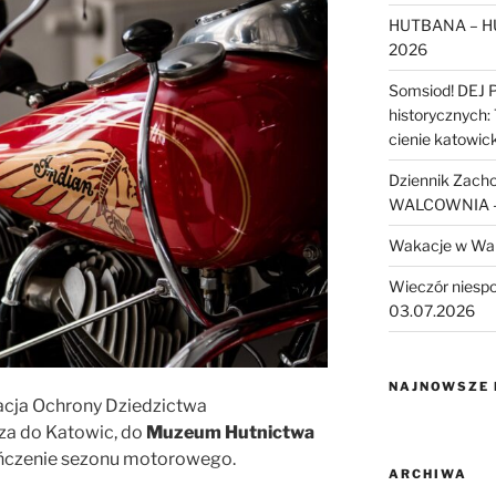
HUTBANA – H
2026
Somsiod! DEJ 
historycznych:
cienie katowic
Dziennik Zach
WALCOWNIA – 
Wakacje w Wa
Wieczór niesp
03.07.2026
NAJNOWSZE
cja Ochrony Dziedzictwa
za do Katowic, do
Muzeum Hutnictwa
ńczenie sezonu motorowego.
ARCHIWA