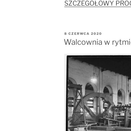
SZCZEGÓŁOWY PR
OPUBLIKOWANE
8 CZERWCA 2020
W
Walcownia w rytm