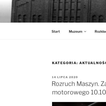
Przejdź
do
WALCOWN
treści
Muzeum Hutnictwa Cynku
Start
Muzeum
Rozkła
KATEGORIA:
AKTUALNOŚ
OPUBLIKOWANE
14 LIPCA 2020
W
Rozruch Maszyn. Z
motorowego 10.10.