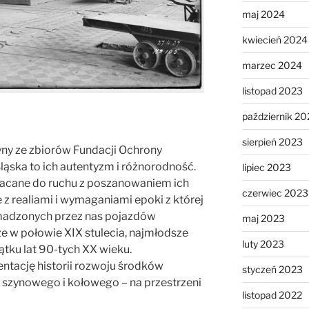
maj 2024
kwiecień 2024
marzec 2024
listopad 2023
październik 20
sierpień 2023
yny ze zbiorów Fundacji Ochrony
ąska to ich autentyzm i różnorodność.
lipiec 2023
acane do ruchu z poszanowaniem ich
czerwiec 2023
 z realiami i wymaganiami epoki z której
madzonych przez nas pojazdów
maj 2023
 w połowie XIX stulecia, najmłodsze
luty 2023
tku lat 90-tych XX wieku.
ntację historii rozwoju środków
styczeń 2023
 szynowego i kołowego – na przestrzeni
listopad 2022