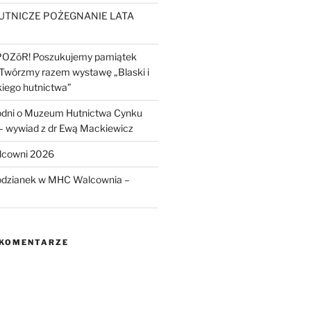
UTNICZE POŻEGNANIE LATA
POZōR! Poszukujemy pamiątek
 Twórzmy razem wystawę „Blaski i
kiego hutnictwa”
odni o Muzeum Hutnictwa Cynku
wywiad z dr Ewą Mackiewicz
lcowni 2026
odzianek w MHC Walcownia –
 KOMENTARZE