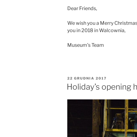
Dear Friends,
We wish you a Merry Christmas
you in 2018 in Walcownia,
Museum’s Team
OPUBLIKOWANE
22 GRUDNIA 2017
W
Holiday’s opening 