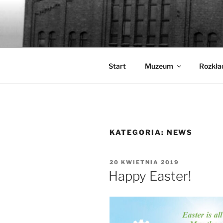
Przejdź
do
WALCOWN
treści
Muzeum Hutnictwa Cynku
Start
Muzeum
Rozkła
KATEGORIA:
NEWS
OPUBLIKOWANE
20 KWIETNIA 2019
W
Happy Easter!