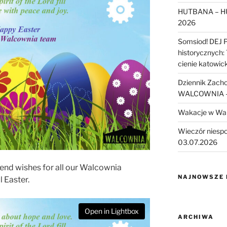
HUTBANA – H
2026
Somsiod! DEJ 
historycznych:
cienie katowic
Dziennik Zach
WALCOWNIA – 
Wakacje w Wa
Wieczór niesp
03.07.2026
send wishes for all our Walcownia
NAJNOWSZE
l Easter.
Open in Lightbox
ARCHIWA