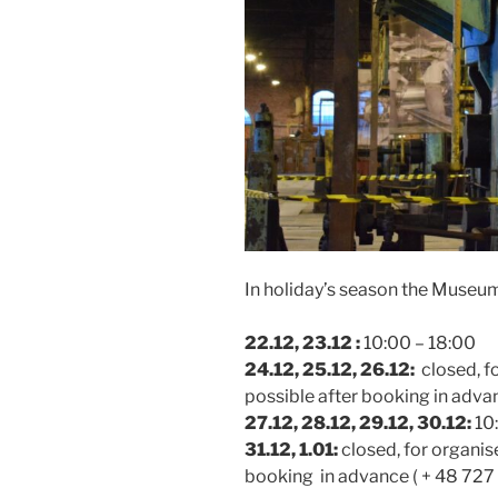
In holiday’s season the Museum 
22.12, 23.12 :
10:00 – 18:00
24.12, 25.12, 26.12:
closed, f
possible after booking in adva
27.12, 28.12, 29.12, 30.12:
10
31.12, 1.01:
closed, for organis
booking in advance ( + 48 727