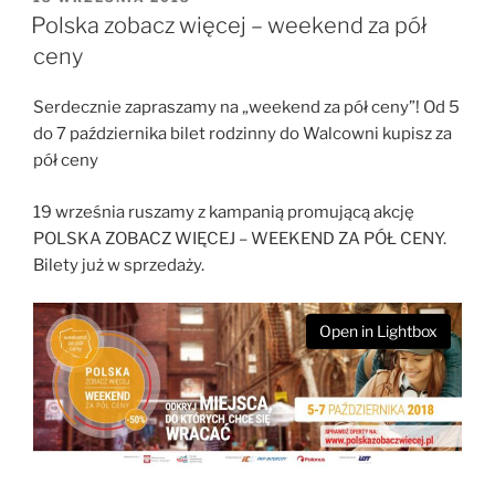
W
Polska zobacz więcej – weekend za pół
ceny
Serdecznie zapraszamy na „weekend za pół ceny”! Od 5
do 7 października bilet rodzinny do Walcowni kupisz za
pół ceny
19 września ruszamy z kampanią promującą akcję
POLSKA ZOBACZ WIĘCEJ – WEEKEND ZA PÓŁ CENY.
Bilety już w sprzedaży.
Open in Lightbox