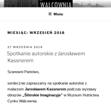
Przejdź
WALCOWNIA
Muzeum Hutnictwa Cynku
do
Menu
treści
MIESIĄC:
WRZESIEŃ 2018
OPUBLIKOWANE
27 WRZEŚNIA 2018
W
Spotkanie autorskie z Jarosławem
Kassnerem
Szanowni Państwo,
serdecznie zapraszamy na spotkanie autorskie z
malarzem
Jarosławem Kassnerem
podczas wystawy
obrazów
„
Ślōnskie Imaginacyje”
w Muzeum Hutnictwa
Cynku Walcownia.