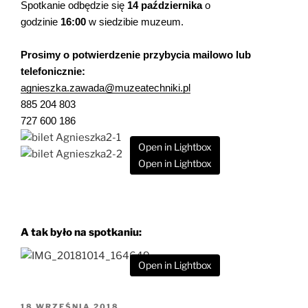
Spotkanie odbędzie się
14 października
o
godzinie
16:00
w siedzibie muzeum.
Prosimy o potwierdzenie przybycia mailowo lub
telefonicznie:
agnieszka.zawada@
muzeatechniki.pl
885 204 803
727 600 186
Open in Lightbox
Open in Lightbox
A tak było na spotkaniu:
Open in Lightbox
OPUBLIKOWANE
18 WRZEŚNIA 2018