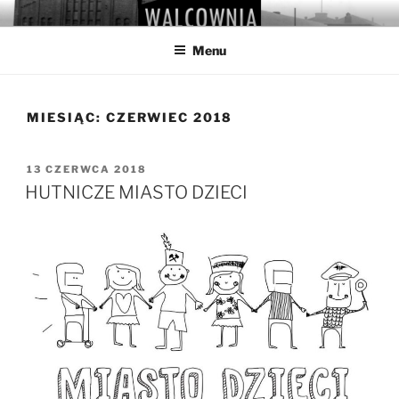
Przejdź
WALCOWNIA
Muzeum Hutnictwa Cynku
do
Menu
treści
MIESIĄC:
CZERWIEC 2018
OPUBLIKOWANE
13 CZERWCA 2018
W
HUTNICZE MIASTO DZIECI