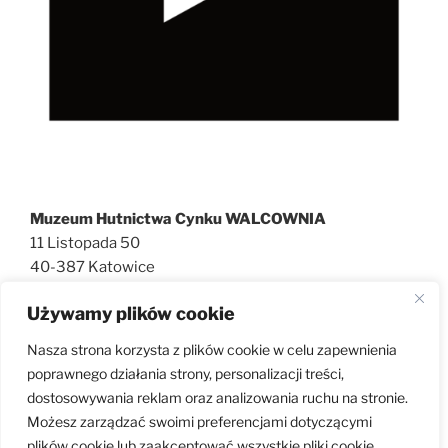
Muzeum Hutnictwa Cynku WALCOWNIA
11 Listopada 50
40-387 Katowice
727 600 186
Używamy plików cookie
walcownia@muzeatechniki.pl
Nasza strona korzysta z plików cookie w celu zapewnienia
poprawnego działania strony, personalizacji treści,
dostosowywania reklam oraz analizowania ruchu na stronie.
KLAUZULA RODO
Możesz zarządzać swoimi preferencjami dotyczącymi
plików cookie lub zaakceptować wszystkie pliki cookie,