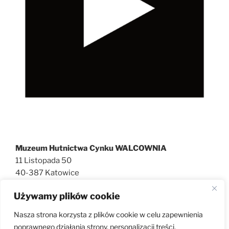
Muzeum Hutnictwa Cynku WALCOWNIA
11 Listopada 50
40-387 Katowice
727 600 186
Używamy plików cookie
walcownia@muzeatechniki.pl
Nasza strona korzysta z plików cookie w celu zapewnienia
poprawnego działania strony, personalizacji treści,