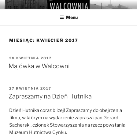
Przejdź
WALCOWNIA
Muzeum Hutnictwa Cynku
do
Menu
treści
MIESIĄC:
KWIECIEŃ 2017
OPUBLIKOWANE
28 KWIETNIA 2017
W
Majówka w Walcowni
OPUBLIKOWANE
27 KWIETNIA 2017
W
Zapraszamy na Dzień Hutnika
Dzień Hutnika coraz bliżej! Zapraszamy do obejrzenia
filmu, w którym na wydarzenie zaprasza pan Gerard
Sacherski, członek Stowarzyszenia na rzecz powstania
Muzeum Hutnictwa Cynku.