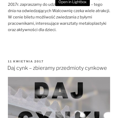
Open in Lightbox
2017r. zapraszamy do udziału w Dniu Hutnika – tego
dnia na odwiedzających Walcownię czeka wiele atrakcji.
W cenie biletu możliwość zwiedzania z byłymi
pracownikami, interesujące warsztaty metaloplastyki
oraz aktywności dla dzieci.
OPUBLIKOWANE
11 KWIETNIA 2017
W
Daj cynk – zbieramy przedmioty cynkowe