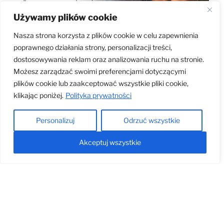
Używamy plików cookie
Nasza strona korzysta z plików cookie w celu zapewnienia
Szukasz ciekawego muzeum na Śląsku? Walcownia to
poprawnego działania strony, personalizacji treści,
nie tylko zabytkowe maszyny i wystawy, ale także
dostosowywania reklam oraz analizowania ruchu na stronie.
bogaty kalendarz wydarzeń dla dzieci i dorosłych!
Możesz zarządzać swoimi preferencjami dotyczącymi
Organizujemy warsztaty, pokazy i spotkania, a nasza
plików cookie lub zaakceptować wszystkie pliki cookie,
oferta edukacyjna dla szkół inspiruje młodych
klikając poniżej.
Polityka prywatności
odkrywców.
Personalizuj
Odrzuć wszystkie
Dodatkową atrakcją dlla miłośników motoryzacji jest
wystawa zabytkowych motocykli Harley-Davidson,
Akceptuj wszystkie
którą można podziwiać w naszym muzeum.
Dotknij przeszłości, poczuj klimat dawnej huty!
Sprawdź nasz „Rozkład Jazdy” – kalendarz wydarzeń w
Walcowni i dołącz do wyjątkowych spotkań z historią.