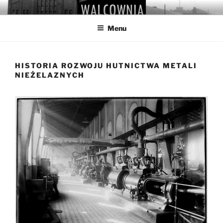
Przejdź
WALCOWNIA
Muzeum Hutnictwa Cynku
do
Menu
treści
HISTORIA ROZWOJU HUTNICTWA METALI
NIEŻELAZNYCH