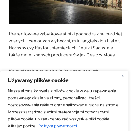
Prezentowane zabytkowe silniki pochodzą z najbardziej
znanych i cenionych wytwórni, m.in. angielskich Lister,
Hornsby czy Ruston, niemieckich Deutz i Sachs, ale
także mniej znanych producentów jak Gea czy Moes.
Kolekcja zabytkowych silników spalinowych
Używamy plików cookie
prezentowana w muzeum została stworzona przez
holenderskiego farmera i kolekcjonera Jakoba
Nasza strona korzysta z plików cookie w celu zapewnienia
poprawnego działania strony, personalizacji treści,
Peppinga (1949-2014)
dostosowywania reklam oraz analizowania ruchu na stronie.
Możesz zarządzać swoimi preferencjami dotyczącymi
plików cookie lub zaakceptować wszystkie pliki cookie,
klikając poniżej.
Polityka prywatności
Zwiedzanie