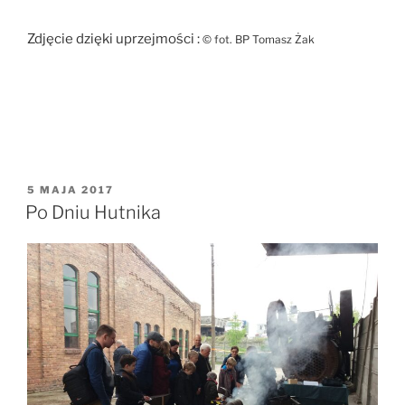
Zdjęcie dzięki uprzejmości :
© fot. BP Tomasz Żak
OPUBLIKOWANE
5 MAJA 2017
W
Po Dniu Hutnika