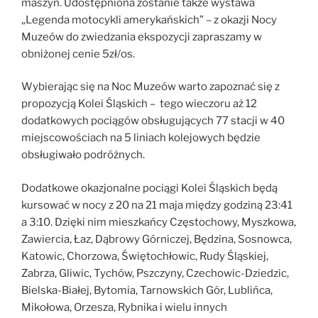
maszyn. Udostępniona zostanie także wystawa
„Legenda motocykli amerykańskich” – z okazji Nocy
Muzeów do zwiedzania ekspozycji zapraszamy w
obniżonej cenie 5zł/os.
Wybierając się na Noc Muzeów warto zapoznać się z
propozycją Kolei Śląskich – tego wieczoru aż 12
dodatkowych pociągów obsługujących 77 stacji w 40
miejscowościach na 5 liniach kolejowych będzie
obsługiwało podróżnych.
Dodatkowe okazjonalne pociągi Kolei Śląskich będą
kursować w nocy z 20 na 21 maja między godziną 23:41
a 3:10. Dzięki nim mieszkańcy Częstochowy, Myszkowa,
Zawiercia, Łaz, Dąbrowy Górniczej, Będzina, Sosnowca,
Katowic, Chorzowa, Świętochłowic, Rudy Śląskiej,
Zabrza, Gliwic, Tychów, Pszczyny, Czechowic-Dziedzic,
Bielska-Białej, Bytomia, Tarnowskich Gór, Lublińca,
Mikołowa, Orzesza, Rybnika i wielu innych