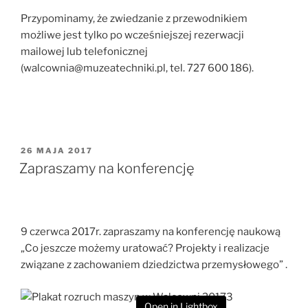
Przypominamy, że zwiedzanie z przewodnikiem
możliwe jest tylko po wcześniejszej rezerwacji
mailowej lub telefonicznej
(walcownia@muzeatechniki.pl, tel. 727 600 186).
OPUBLIKOWANE
26 MAJA 2017
W
Zapraszamy na konferencję
9 czerwca 2017r. zapraszamy na konferencję naukową
„Co jeszcze możemy uratować? Projekty i realizacje
związane z zachowaniem dziedzictwa przemysłowego” .
Open in Lightbox