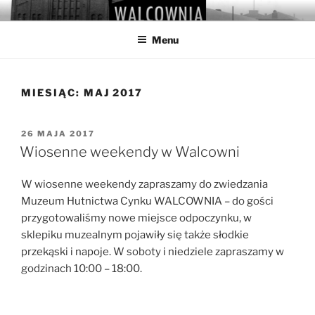
Przejdź
WALCOWNIA
Muzeum Hutnictwa Cynku
do
Menu
treści
MIESIĄC:
MAJ 2017
OPUBLIKOWANE
26 MAJA 2017
W
Wiosenne weekendy w Walcowni
W wiosenne weekendy zapraszamy do zwiedzania
Muzeum Hutnictwa Cynku WALCOWNIA – do gości
przygotowaliśmy nowe miejsce odpoczynku, w
sklepiku muzealnym pojawiły się także słodkie
przekąski i napoje. W soboty i niedziele zapraszamy w
godzinach 10:00 – 18:00.