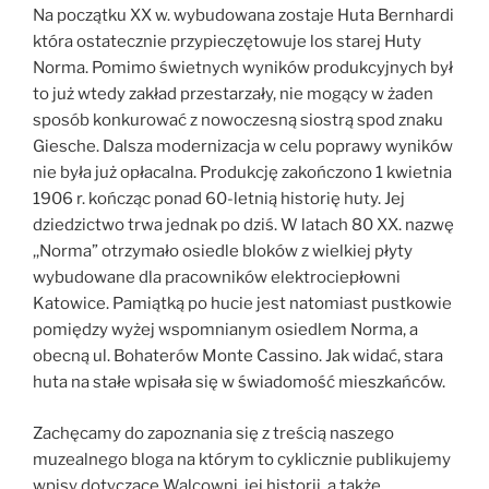
Na początku XX w. wybudowana zostaje Huta Bernhardi
która ostatecznie przypieczętowuje los starej Huty
Norma. Pomimo świetnych wyników produkcyjnych był
to już wtedy zakład przestarzały, nie mogący w żaden
sposób konkurować z nowoczesną siostrą spod znaku
Giesche. Dalsza modernizacja w celu poprawy wyników
nie była już opłacalna. Produkcję zakończono 1 kwietnia
1906 r. kończąc ponad 60-letnią historię huty. Jej
dziedzictwo trwa jednak po dziś. W latach 80 XX. nazwę
,,Norma” otrzymało osiedle bloków z wielkiej płyty
wybudowane dla pracowników elektrociepłowni
Katowice. Pamiątką po hucie jest natomiast pustkowie
pomiędzy wyżej wspomnianym osiedlem Norma, a
obecną ul. Bohaterów Monte Cassino. Jak widać, stara
huta na stałe wpisała się w świadomość mieszkańców.
Zachęcamy do zapoznania się z treścią naszego
muzealnego bloga na którym to cyklicznie publikujemy
wpisy dotyczące Walcowni, jej historii, a także