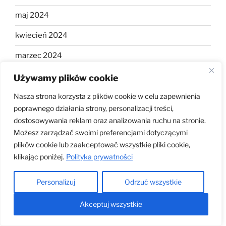
maj 2024
kwiecień 2024
marzec 2024
listopad 2023
Używamy plików cookie
październik 2023
Nasza strona korzysta z plików cookie w celu zapewnienia
poprawnego działania strony, personalizacji treści,
sierpień 2023
dostosowywania reklam oraz analizowania ruchu na stronie.
Możesz zarządzać swoimi preferencjami dotyczącymi
lipiec 2023
plików cookie lub zaakceptować wszystkie pliki cookie,
czerwiec 2023
klikając poniżej.
Polityka prywatności
maj 2023
Personalizuj
Odrzuć wszystkie
luty 2023
Akceptuj wszystkie
styczeń 2023