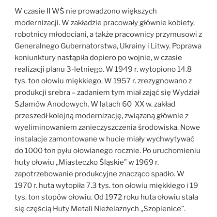
W czasie II WŚ nie prowadzono większych
modernizacji. W zakładzie pracowały głównie kobiety,
robotnicy młodociani, a także pracownicy przymusowi z
Generalnego Gubernatorstwa, Ukrainy i Litwy. Poprawa
koniunktury nastąpiła dopiero po wojnie, w czasie
realizacji planu 3-letniego. W 1949 r. wytopiono 14.8
tys. ton ołowiu miękkiego. W 1957 r. zrezygnowano z
produkcji srebra – zadaniem tym miał zająć się Wydział
Szlamów Anodowych. W latach 60 XX w. zakład
przeszedł kolejną modernizację, związaną głównie z
wyeliminowaniem zanieczyszczenia środowiska. Nowe
instalacje zamontowane w hucie miały wychwytywać
do 1000 ton pyłu ołowianego rocznie. Po uruchomieniu
huty ołowiu ,,Miasteczko Śląskie” w 1969 r.
zapotrzebowanie produkcyjne znacząco spadło. W
1970 r. huta wytopiła 7.3 tys. ton ołowiu miękkiego i 19
tys. ton stopów ołowiu. Od 1972 roku huta ołowiu stała
się częścią Huty Metali Nieżelaznych ,,Szopienice”.