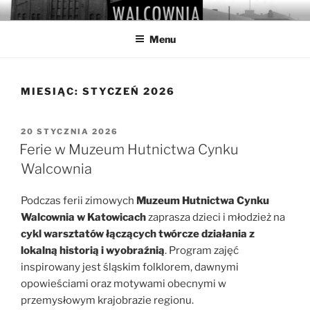
Przejdź
WALCOWNIA
Muzeum Hutnictwa Cynku
do
Menu
treści
MIESIĄC:
STYCZEŃ 2026
OPUBLIKOWANE
20 STYCZNIA 2026
W
Ferie w Muzeum Hutnictwa Cynku
Walcownia
Podczas ferii zimowych
Muzeum Hutnictwa Cynku
Walcownia w Katowicach
zaprasza dzieci i młodzież na
cykl warsztatów łączących twórcze działania z
lokalną historią i wyobraźnią
. Program zajęć
inspirowany jest śląskim folklorem, dawnymi
opowieściami oraz motywami obecnymi w
przemysłowym krajobrazie regionu.