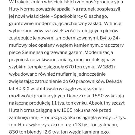
W trakcie zmian właścicielskich zdolność produkcyjna
Huty Norma poważnie spadła. Na ratunek pospieszyli
jej nowi właściciele – Spadkobiercy Gieschego,
gruntownie modernizując archaiczny zakład. W hucie
wyburzono wówczas większość istniejących pieców
zastępując je nowymi, zmodernizowanymi. Był to 24-
muflowy piec opalany węglem kamiennym, oraz cztery
piece Siemensa ogrzewane gazem. Modernizacja
przyniosła oczekiwane zmiany, moc produkcyjna w
szybkim tempie osiągnęła 670 ton cynku. W 1881 r.
wybudowano również muflarnię jednocześnie
zwiększając zatrudnienie do 60 pracowników. Dekada
lat 80 XIX w. obfitowała w ciągłe zwiększanie
możliwości produkcyjnych. Dane z roku 1890 wskazują
na łączną produkcję 1.1 tys. ton cynku. Absolutny szczyt
Huta Norma osiągnęła w 1905 roku (na rok przed
zamknięciem). Produkcja cynku osiągnęła wtedy 1.7 tys.
ton. Huta wykorzystała do tego 1.3 tys. ton galmanu,
830 ton blendy i 2.6 tys. ton węgla kamiennego.