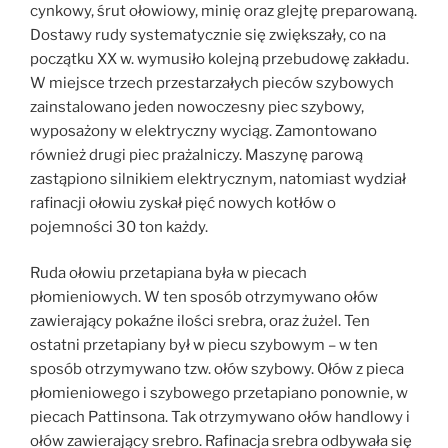
cynkowy, śrut ołowiowy, minię oraz glejtę preparowaną.
Dostawy rudy systematycznie się zwiększały, co na
początku XX w. wymusiło kolejną przebudowę zakładu.
W miejsce trzech przestarzałych pieców szybowych
zainstalowano jeden nowoczesny piec szybowy,
wyposażony w elektryczny wyciąg. Zamontowano
również drugi piec prażalniczy. Maszynę parową
zastąpiono silnikiem elektrycznym, natomiast wydział
rafinacji ołowiu zyskał pięć nowych kotłów o
pojemności 30 ton każdy.
Ruda ołowiu przetapiana była w piecach
płomieniowych. W ten sposób otrzymywano ołów
zawierający pokaźne ilości srebra, oraz żużel. Ten
ostatni przetapiany był w piecu szybowym – w ten
sposób otrzymywano tzw. ołów szybowy. Ołów z pieca
płomieniowego i szybowego przetapiano ponownie, w
piecach Pattinsona. Tak otrzymywano ołów handlowy i
ołów zawierający srebro. Rafinacja srebra odbywała się