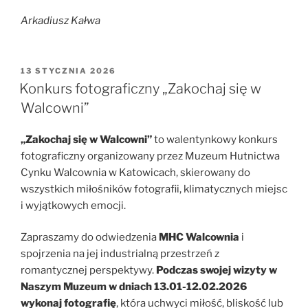
Arkadiusz Kałwa
OPUBLIKOWANE
13 STYCZNIA 2026
W
Konkurs fotograficzny „Zakochaj się w
Walcowni”
„Zakochaj się w Walcowni”
to walentynkowy konkurs
fotograficzny organizowany przez Muzeum Hutnictwa
Cynku Walcownia w Katowicach, skierowany do
wszystkich miłośników fotografii, klimatycznych miejsc
i wyjątkowych emocji.
Zapraszamy do odwiedzenia
MHC Walcownia
i
spojrzenia na jej industrialną przestrzeń z
romantycznej perspektywy.
Podczas swojej wizyty w
Naszym Muzeum w dniach 13.01-12.02.2026
wykonaj fotografię
, która uchwyci miłość, bliskość lub