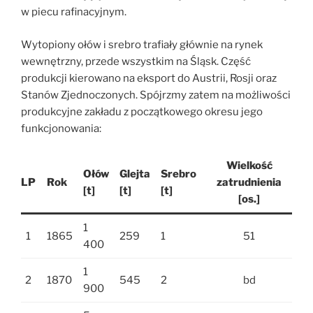
w piecu rafinacyjnym.
Wytopiony ołów i srebro trafiały głównie na rynek
wewnętrzny, przede wszystkim na Śląsk. Część
produkcji kierowano na eksport do Austrii, Rosji oraz
Stanów Zjednoczonych. Spójrzmy zatem na możliwości
produkcyjne zakładu z początkowego okresu jego
funkcjonowania:
Wielkość
Ołów
Glejta
Srebro
LP
Rok
zatrudnienia
[t]
[t]
[t]
[os.]
1
1
1865
259
1
51
400
1
2
1870
545
2
bd
900