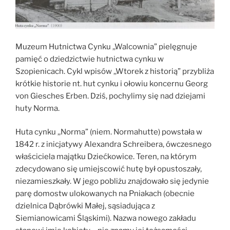
Muzeum Hutnictwa Cynku ,,Walcownia” pielęgnuje
pamięć o dziedzictwie hutnictwa cynku w
Szopienicach. Cykl wpisów ,,Wtorek z historią” przybliża
krótkie historie nt. hut cynku i ołowiu koncernu Georg
von Giesches Erben. Dziś, pochylimy się nad dziejami
huty Norma.
Huta cynku ,,Norma” (niem. Normahutte) powstała w
1842 r. z inicjatywy Alexandra Schreibera, ówczesnego
właściciela majątku Dziećkowice. Teren, na którym
zdecydowano się umiejscowić hutę był opustoszały,
niezamieszkały. W jego pobliżu znajdowało się jedynie
parę domostw ulokowanych na Pniakach (obecnie
dzielnica Dąbrówki Małej, sąsiadująca z
Siemianowicami Śląskimi). Nazwa nowego zakładu