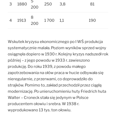
5
3
1880
250
3,8
81
200
8
4
1913
1 700
1,1
190
200
Wskutek kryzysu ekonomicznego po I WŚ produkcja
systematycznie malała. Poziom wyników sprzed wojny
osiągnęła dopiero w 1930 r. Kolejny kryzys nadszedł rok
później – z jego powodu w 1933 r. zawieszono
produkcję. Do roku 1939, z powodu małego
zapotrzebowania na ołów praca w hucie odbywała się
nieregularnie, z przerwami, co doprowadziło do
strajków. Pomimo to, zakład przechodził przez ciągłą
modernizację. Po unieruchomieniu huty Friedrich huta
Walter – Croneck stała się jedynym w Polsce
producentem ołowiu i srebra. W 1938 r.
wyprodukowano 13 tys. ton ołowiu.