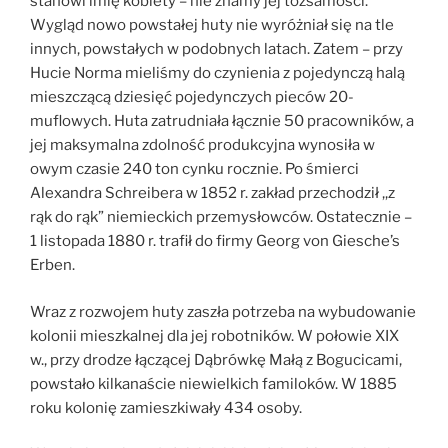
stanowi imię kobiety – nie znamy jej tożsamości.
Wygląd nowo powstałej huty nie wyróżniał się na tle
innych, powstałych w podobnych latach. Zatem – przy
Hucie Norma mieliśmy do czynienia z pojedynczą halą
mieszczącą dziesięć pojedynczych pieców 20-
muflowych. Huta zatrudniała łącznie 50 pracowników, a
jej maksymalna zdolność produkcyjna wynosiła w
owym czasie 240 ton cynku rocznie. Po śmierci
Alexandra Schreibera w 1852 r. zakład przechodził ,,z
rąk do rąk” niemieckich przemysłowców. Ostatecznie –
1 listopada 1880 r. trafił do firmy Georg von Giesche’s
Erben.
Wraz z rozwojem huty zaszła potrzeba na wybudowanie
kolonii mieszkalnej dla jej robotników. W połowie XIX
w., przy drodze łączącej Dąbrówkę Małą z Bogucicami,
powstało kilkanaście niewielkich familoków. W 1885
roku kolonię zamieszkiwały 434 osoby.