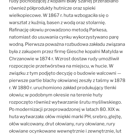
rudy pochodzącej z kopalni Biały Szarlej przerabiano
również półprodukty hutnicze oraz spieki
wielkopiecowe. W 1867 r. huta wzbogaciła się o
warsztat z kuźnią, basen z wodą oraz stolarnię.
Rafinację ołowiu prowadzono metodą Parkesa,
natomiast do usuwania cynku wykorzystywano parę
wodną. Pierwsza poważna rozbudowa zakładu związana
była z zakupem przez firmę Giesche kopalni Matylda w
Chrzanowie w 1874 r. Wzrost dostaw rudy umożliwił
rozpoczęcie przetwórstwa na miejscu, w hucie. W
związku z tym podjęto decyzję o budowie walcowni —
pierwsze partie blachy ołowianej zeszły z taśmy w 1878
r. W 1880 r. uruchomiono zakład produkujący tlenki
ołowiu; w podobnym okresie na terenie huty
rozpoczęto również wytwarzanie śrutu myśliwskiego.
Po modernizacji przeprowadzonej w latach 80. XIX w.
huta wytwarzała: ołów miękki marki PH, srebro, glejtę,
ołów walcowany, drut ołowiany, rury ołowiane, rury
ołowiane ocynkowane wewnętrznie i zewnętrznie, lut