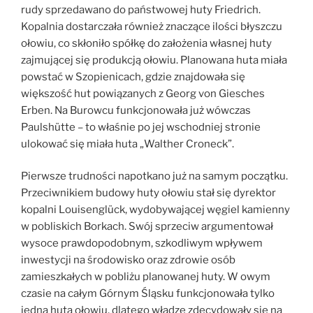
rudy sprzedawano do państwowej huty Friedrich.
Kopalnia dostarczała również znaczące ilości błyszczu
ołowiu, co skłoniło spółkę do założenia własnej huty
zajmującej się produkcją ołowiu. Planowana huta miała
powstać w Szopienicach, gdzie znajdowała się
większość hut powiązanych z Georg von Giesches
Erben. Na Burowcu funkcjonowała już wówczas
Paulshütte – to właśnie po jej wschodniej stronie
ulokować się miała huta „Walther Croneck”.
Pierwsze trudności napotkano już na samym początku.
Przeciwnikiem budowy huty ołowiu stał się dyrektor
kopalni Louisenglück, wydobywającej węgiel kamienny
w pobliskich Borkach. Swój sprzeciw argumentował
wysoce prawdopodobnym, szkodliwym wpływem
inwestycji na środowisko oraz zdrowie osób
zamieszkałych w pobliżu planowanej huty. W owym
czasie na całym Górnym Śląsku funkcjonowała tylko
jedna huta ołowiu, dlatego władze zdecydowały się na