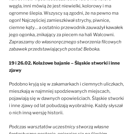
węgla, inni mówią że jest niewielki, kolorowy i ma
ogromne ślepia. Wszyscy są zgodni, że na pewno ma
ogon! Najczęściej zamieszkiwał strychy, piwnice,
ciemne kąty… a ostatnio przewodnik zauważył kawałek
jego ogonka, znikający za piecem na hali Walcowni.
Zapraszamy do własnoręcznego stworzenia filcowych
zabawek przedstawiających postać Beboka.
19 i 26.02. Kolażowe bajanie – Śląskie stworki i inne
zjawy
Podobno kryją się w zakamarkach i ciemnych uliczkach,
mieszkają w najmniej spodziewanych miejscach,
pojawiają się w dawnych opowieściach. Śląskie stworki
i inne zjawy od lat pobudzają wyobraźnię. Każdy słyszał
o nich inną wersję historii.
Podczas warsztatów uczestnicy stworzą własne
fantastyczne postacie, opierając sie na śląskim