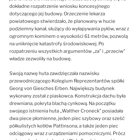
dokładne rozpatrzenie wniosku koncesyjnego
dotyczącego jej budowy. Orzeczenie lekarza
powiatowego stwierdzało, że planowany w hucie
podziemny kanał, służący do wyłapywania pyłów, wraz z
ogromnym kominem o wysokości 61 metrów, pozwolą
na uniknięcie katastrofy środowiskowej. Po
rozpatrzeniu wszystkich argumentów „za” i „przeciw”
władze zezwoliły na budowę.
Swoją nazwę huta zawdzięczała nazwisku
przewodniczącego Kolegium Reprezentantów spółki
Georg von Giesches Erben. Największy budynek
wykonany został z piaskowca. Konstrukcja dachu była
drewniana, pokryta blachą cynkową. Na początku
swojego istnienia huta „Walther Croneck” posiadała
dwa piece płomienne, jeden piec szybowy oraz sześć
półkulistych kotłów Pattinsona, a także jeden piec
odciągowy wraz z urządzeniami pomocniczymi. Prócz