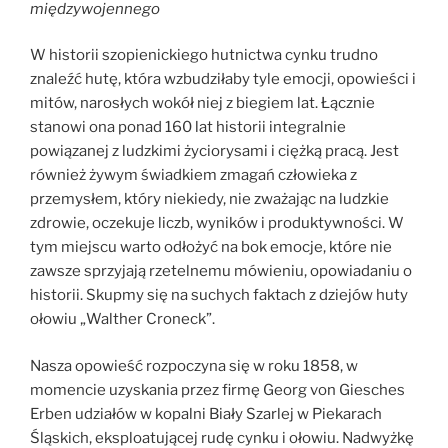
międzywojennego
W historii szopienickiego hutnictwa cynku trudno
znaleźć hutę, która wzbudziłaby tyle emocji, opowieści i
mitów, narosłych wokół niej z biegiem lat. Łącznie
stanowi ona ponad 160 lat historii integralnie
powiązanej z ludzkimi życiorysami i ciężką pracą. Jest
również żywym świadkiem zmagań człowieka z
przemysłem, który niekiedy, nie zważając na ludzkie
zdrowie, oczekuje liczb, wyników i produktywności. W
tym miejscu warto odłożyć na bok emocje, które nie
zawsze sprzyjają rzetelnemu mówieniu, opowiadaniu o
historii. Skupmy się na suchych faktach z dziejów huty
ołowiu „Walther Croneck”.
Nasza opowieść rozpoczyna się w roku 1858, w
momencie uzyskania przez firmę Georg von Giesches
Erben udziałów w kopalni Biały Szarlej w Piekarach
Śląskich, eksploatującej rudę cynku i ołowiu. Nadwyżkę