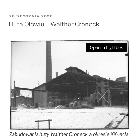
OPUBLIKOWANE
20 STYCZNIA 2026
W
Huta Ołowiu – Walther Croneck
Open in Lightbox
Zabudowania huty Walther Croneck w okresie XX-lecia