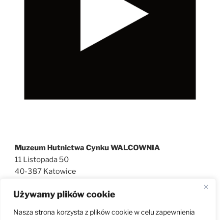
Muzeum Hutnictwa Cynku WALCOWNIA
11 Listopada 50
40-387 Katowice
727 600 186
Używamy plików cookie
walcownia@muzeatechniki.pl
Nasza strona korzysta z plików cookie w celu zapewnienia