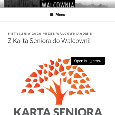
Przejdź
WALCOWNIA
Muzeum Hutnictwa Cynku
do
Menu
treści
OPUBLIKOWANE
5 STYCZNIA 2026
PRZEZ
WALCOWNIAADMIN
W
Z Kartą Seniora do Walcowni!
Open in Lightbox