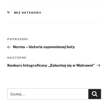
KATEGORIE
BEZ KATEGORII
Nawigacja
Poprzedni
POPRZEDNI
wpisu
wpis
Norma – historia zapomnianej huty
Następny
NASTĘPNE
wpis
Konkurs fotograficzny „Zakochaj się w Walcowni”
Szukaj:
Szukaj