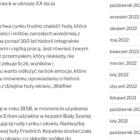
neck w okresie XX-lecia
październik 20
wrzesień 2022
ictwa cynku trudno znaleźć hutę, która
sierpień 2022
ści i mitów, narosłych wokół niej z
maj 2022
a ponad 160 lat historii integralnie
ami i ciężką pracą. Jest również żywym
kwiecień 2022
przemysłem, który niekiedy, nie
marzec 2022
czekuje liczb, wyników i
u warto odłożyć na bok emocje, które
luty 2022
u mówieniu, opowiadaniu o historii.
 z dziejów huty ołowiu „Walther
styczeń 2022
listopad 2021
ę w roku 1858, w momencie uzyskania
październik 20
 Erben udziałów w kopalni Biały Szarlej
luty 2021
ującej rudę cynku i ołowiu. Nadwyżkę
j huty Friedrich. Kopalnia dostarczała
październik 2
u ołowiu, co skłoniło spółkę do