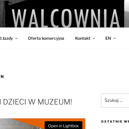
IA
d Jazdy
Oferta komercyjna
Kontakt
EN
IN
Szukaj:
I DZIECI W MUZEUM!
OSTATNIE W
Open in Lightbox