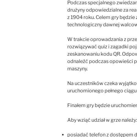
Podczas specjalnego zwiedzani
drużyny odpowiedzialne za rea
z 1904 roku. Celem gry będzi
technologiczny dawnej walcow
W trakcie oprowadzania z prz
rozwiązywać quiz i zagadki poj
zeskanowaniu kodu QR. Odpowi
odnaleźć podczas opowieści p
maszyny.
Na uczestników czeka wyjątk
uruchomionego pełnego ciągu 
Finałem gry będzie uruchomieni
Aby wziąć udział w grze należy:
posiadać telefon z dostępem d