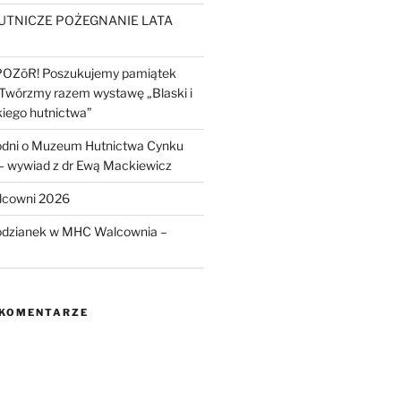
UTNICZE POŻEGNANIE LATA
POZōR! Poszukujemy pamiątek
 Twórzmy razem wystawę „Blaski i
kiego hutnictwa”
odni o Muzeum Hutnictwa Cynku
wywiad z dr Ewą Mackiewicz
lcowni 2026
odzianek w MHC Walcownia –
 KOMENTARZE