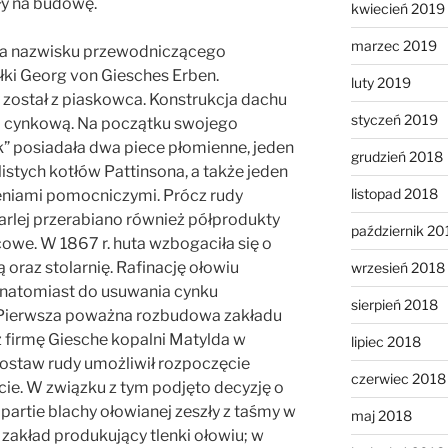
iły na budowę.
kwiecień 2019
marzec 2019
ła nazwisku przewodniczącego
ki Georg von Giesches Erben.
luty 2019
został z piaskowca. Konstrukcja dachu
styczeń 2019
hą cynkową. Na początku swojego
k” posiadała dwa piece płomienne, jeden
grudzień 2018
istych kotłów Pattinsona, a także jeden
listopad 2018
eniami pomocniczymi. Prócz rudy
arlej przerabiano również półprodukty
październik 20
cowe. W 1867 r. huta wzbogaciła się o
 oraz stolarnię. Rafinację ołowiu
wrzesień 2018
natomiast do usuwania cynku
sierpień 2018
Pierwsza poważna rozbudowa zakładu
 firmę Giesche kopalni Matylda w
lipiec 2018
ostaw rudy umożliwił rozpoczęcie
czerwiec 2018
cie. W związku z tym podjęto decyzję o
artie blachy ołowianej zeszły z taśmy w
maj 2018
zakład produkujący tlenki ołowiu; w