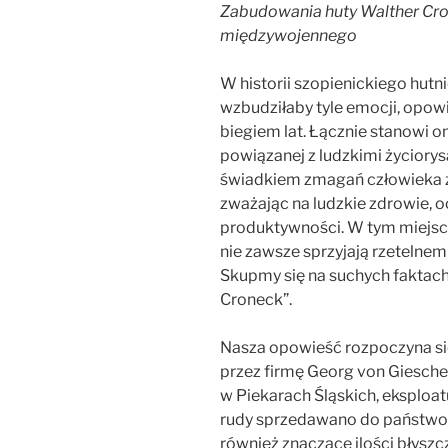
Zabudowania huty Walther Cro
międzywojennego
W historii szopienickiego hutn
wzbudziłaby tyle emocji, opowie
biegiem lat. Łącznie stanowi on
powiązanej z ludzkimi życiorys
świadkiem zmagań człowieka z 
zważając na ludzkie zdrowie, o
produktywności. W tym miejsc
nie zawsze sprzyjają rzetelnem
Skupmy się na suchych faktach
Croneck”.
Nasza opowieść rozpoczyna si
przez firmę Georg von Giesches
w Piekarach Śląskich, eksploat
rudy sprzedawano do państwowe
również znaczące ilości błyszcz