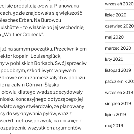
wrzesień 2020
cej się produkcją ołowiu. Planowana
cach, gdzie znajdowała się większość
lipiec 2020
Giesches Erben. Na Burowcu
czerwiec 2020
lshütte – to właśnie po jej wschodniej
a „Walther Croneck”.
maj 2020
marzec 2020
 już na samym początku. Przeciwnikiem
rektor kopalni Louisenglück,
luty 2020
y w pobliskich Borkach. Swój sprzeciw
opodobnym, szkodliwym wpływem
listopad 2019
 zdrowie osób zamieszkałych w pobliżu
październik 20
ie na całym Górnym Śląsku
a ołowiu, dlatego władze zdecydowały
wrzesień 2019
wniosku koncesyjnego dotyczącego jej
sierpień 2019
owiatowego stwierdzało, że planowany
ący do wyłapywania pyłów, wraz z
lipiec 2019
i 61 metrów, pozwolą na uniknięcie
maj 2019
 rozpatrzeniu wszystkich argumentów