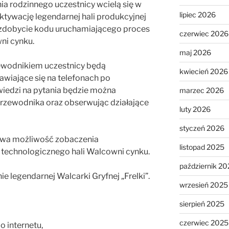
a rodzinnego uczestnicy wcielą się w
lipiec 2026
ktywację legendarnej hali produkcyjnej
e zdobycie kodu uruchamiającego proces
czerwiec 2026
ni cynku.
maj 2026
ewodnikiem uczestnicy będą
kwiecień 2026
awiające się na telefonach po
edzi na pytania będzie można
marzec 2026
rzewodnika oraz obserwując działające
luty 2026
styczeń 2026
owa możliwość zobaczenia
listopad 2025
technologicznego hali Walcowni cynku.
październik 20
e legendarnej Walcarki Gryfnej „Frelki”.
wrzesień 2025
sierpień 2025
czerwiec 2025
o internetu,