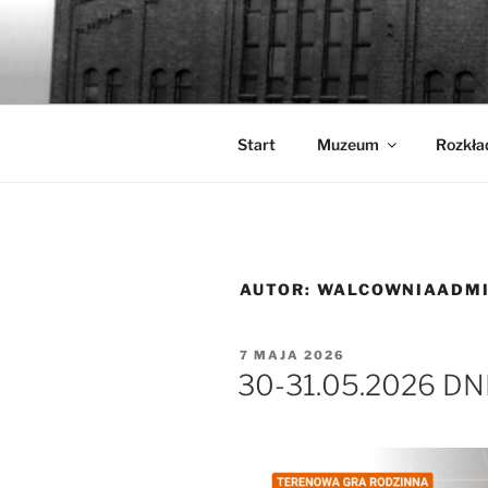
Przejdź
do
WALCOWN
treści
Muzeum Hutnictwa Cynku
Start
Muzeum
Rozkła
AUTOR:
WALCOWNIAADM
OPUBLIKOWANE
7 MAJA 2026
W
30-31.05.2026 DN