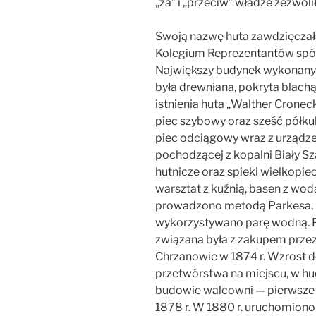
„za” i „przeciw” władze zezwol
Swoją nazwę huta zawdzięcza
Kolegium Reprezentantów spół
Największy budynek wykonany 
była drewniana, pokryta blac
istnienia huta „Walther Cronec
piec szybowy oraz sześć półkul
piec odciągowy wraz z urządz
pochodzącej z kopalni Biały Sz
hutnicze oraz spieki wielkopie
warsztat z kuźnią, basen z wodą
prowadzono metodą Parkesa, 
wykorzystywano parę wodną. 
związana była z zakupem przez
Chrzanowie w 1874 r. Wzrost d
przetwórstwa na miejscu, w hu
budowie walcowni — pierwsze p
1878 r. W 1880 r. uruchomiono 