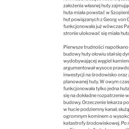
założenia własnej huty zajmują
huta miała powstać w Szopieni
hut powiązanych z Georg von 
funkcjonowała już wówczas Pau
stronie ulokować się miała hut
Pierwsze trudności napotkano
budowy huty ołowiu stał się dy
wydobywającej węgiel kamienn
argumentował wysoce prawd
inwestycji na środowisko oraz
planowanej huty. W owym czas
funkcjonowała tylko jedna hut
się na dokładne rozpatrzenie 
budowy. Orzeczenie lekarza p
w hucie podziemny kanał, służ
ogromnym kominem o wysokośc
katastrofy środowiskowej. Po