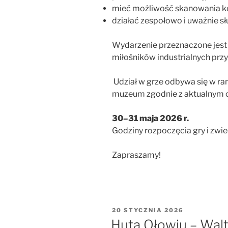
mieć możliwość skanowania 
działać zespołowo i uważnie s
Wydarzenie przeznaczone jest 
miłośników industrialnych przygó
Udział w grze odbywa się w r
muzeum zgodnie z aktualnym 
30–31 maja 2026 r.
Godziny rozpoczęcia gry i zwi
Zapraszamy!
OPUBLIKOWANE
20 STYCZNIA 2026
W
Huta Ołowiu – Wal