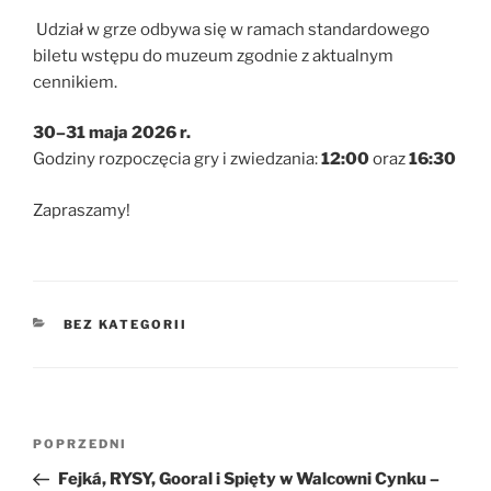
Udział w grze odbywa się w ramach standardowego
biletu wstępu do muzeum zgodnie z aktualnym
cennikiem.
30–31 maja 2026 r.
Godziny rozpoczęcia gry i zwiedzania:
12:00
oraz
16:30
Zapraszamy!
KATEGORIE
BEZ KATEGORII
Nawigacja
Poprzedni
POPRZEDNI
wpisu
wpis
Fejká, RYSY, Gooral i Spięty w Walcowni Cynku –