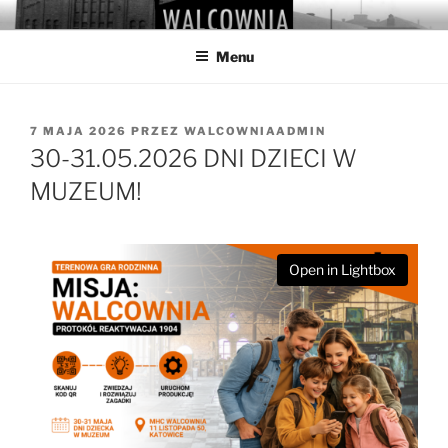
Przejdź
WALCOWNIA
Muzeum Hutnictwa Cynku
do
Menu
treści
OPUBLIKOWANE
7 MAJA 2026
PRZEZ
WALCOWNIAADMIN
W
30-31.05.2026 DNI DZIECI W
MUZEUM!
Open in Lightbox