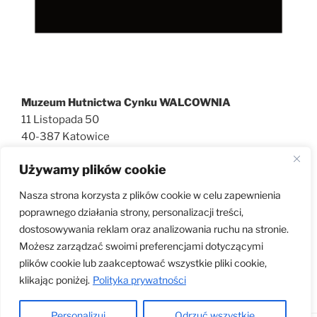
Muzeum Hutnictwa Cynku WALCOWNIA
11 Listopada 50
40-387 Katowice
727 600 186
Używamy plików cookie
walcownia@muzeatechniki.pl
Nasza strona korzysta z plików cookie w celu zapewnienia
poprawnego działania strony, personalizacji treści,
dostosowywania reklam oraz analizowania ruchu na stronie.
KLAUZULA RODO
Możesz zarządzać swoimi preferencjami dotyczącymi
plików cookie lub zaakceptować wszystkie pliki cookie,
klikając poniżej.
Polityka prywatności
Personalizuj
Odrzuć wszystkie