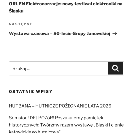
ORLEN Elektronarracje: nowy festiwal elektroniki na
Śląsku
Następny
NASTĘPNE
wpis
Wystawa czasowa – 80-lecie Grupy Janowskiej
Szukaj:
Szukaj
OSTATNIE WPISY
HUTBANA – HUTNICZE POŻEGNANIE LATA 2026
Somsiod! DEJ POZōR! Poszukujemy pamiątek
historycznych: Twórzmy razem wystawę „Blaski i cienie
katowickiego hutnictwa”