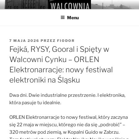
Przejdź
WALCOWNIA
Muzeum Hutnictwa Cynku
do
Menu
treści
OPUBLIKOWANE
7 MAJA 2026
PRZEZ
FIODOR
W
Fejká, RYSY, Gooral i Spięty w
Walcowni Cynku – ORLEN
Elektronarracje: nowy festiwal
elektroniki na Śląsku
Dwa dni. Dwie industrialne przestrzenie. I elektronika,
która pasuje tu idealnie.
ORLEN Elektronarracje to nowy festiwal, który zaczyna
się 22 maja w miejscu, którego nie da się „podrobić” –
320 metrów pod ziemią, w Kopalni Guido w Zabrzu.