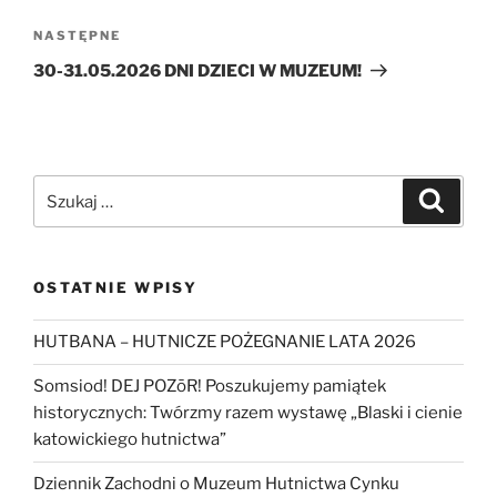
Następny
NASTĘPNE
wpis
30-31.05.2026 DNI DZIECI W MUZEUM!
Szukaj:
Szukaj
OSTATNIE WPISY
HUTBANA – HUTNICZE POŻEGNANIE LATA 2026
Somsiod! DEJ POZōR! Poszukujemy pamiątek
historycznych: Twórzmy razem wystawę „Blaski i cienie
katowickiego hutnictwa”
Dziennik Zachodni o Muzeum Hutnictwa Cynku