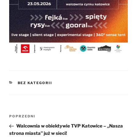
KATEGORIE
BEZ KATEGORII
Nawigacja
Poprzedni
POPRZEDNI
wpisu
wpis
Walcownia w obiektywie TVP Katowice – „Nasza
strona miasta” już w sieci!