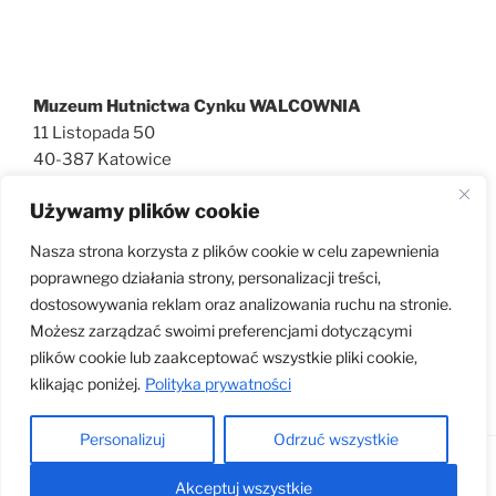
Muzeum Hutnictwa Cynku WALCOWNIA
11 Listopada 50
40-387 Katowice
727 600 186
Używamy plików cookie
walcownia@muzeatechniki.pl
Nasza strona korzysta z plików cookie w celu zapewnienia
poprawnego działania strony, personalizacji treści,
dostosowywania reklam oraz analizowania ruchu na stronie.
KLAUZULA RODO
Możesz zarządzać swoimi preferencjami dotyczącymi
plików cookie lub zaakceptować wszystkie pliki cookie,
klikając poniżej.
Polityka prywatności
Personalizuj
Odrzuć wszystkie
Dumnie wspierane przez WordPress
Akceptuj wszystkie