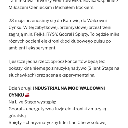
Tam festiwal otworzy ElektroNovika: Novika wspólnie z
Miłoszem Olenieckim i Michałem Bockiem.
23 maja przenosimy się do Katowic, do Walcowni
Cynku. W tej zabytkowej, przemysłowej przestrzeni
zagrają m.in. Fejká, RYSY, Gooral i Spięty. To będzie miks
różnych odcieni elektroniki: od klubowego pulsu po
ambient i eksperyment.
I jeszcze jedna rzecz: oprócz koncertów będą też
pokazy kina niemego z muzyką na żywo (Silent Stage na
słuchawkach) oraz scena eksperymentalna.
Dzień drugi:
INDUSTRIALNA MOC WALCOWNI
CYNKU
Na Live Stage wystąpią:
Gooral – energetyczna fuzja elektroniki z muzyką
góralską
Spięty – charyzmatyczny lider Lao Che w solowej