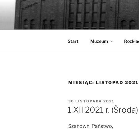
Przejdź
do
WALCOWN
treści
Muzeum Hutnictwa Cynku
Start
Muzeum
Rozkła
MIESIĄC:
LISTOPAD 2021
OPUBLIKOWANE
30 LISTOPADA 2021
W
1 XII 2021 r. (Śr
Szanowni Państwo,