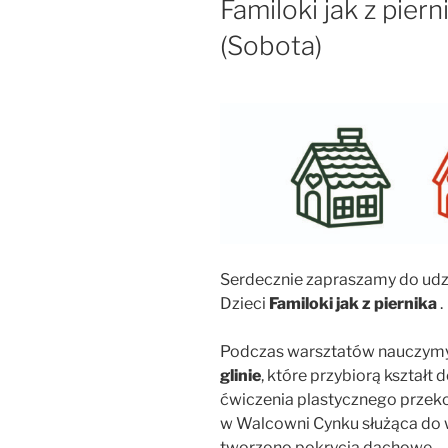
Familoki jak z piern
(Sobota)
Serdecznie zapraszamy do udzi
Dzieci
Familoki jak z piernika
.
Podczas warsztatów nauczymy
glinie
, które przybiorą kształt
ćwiczenia plastycznego przek
w Walcowni Cynku służąca do 
tworzono pokrycia dachowe.