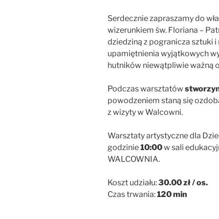
Serdecznie zapraszamy do wła
wizerunkiem św. Floriana – Pa
dziedziną z pogranicza sztuki 
upamiętnienia wyjątkowych wyd
hutników niewątpliwie ważną os
Podczas warsztatów
stworzym
powodzeniem staną się ozdob
z wizyty w Walcowni.
Warsztaty artystyczne dla Dzie
godzinie
10:00
w sali edukacy
WALCOWNIA.
Koszt udziału:
30.00 zł / os.
Czas trwania:
120 min