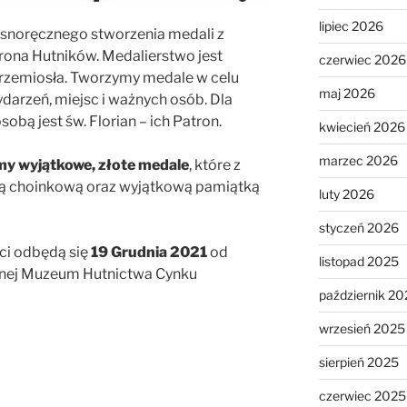
lipiec 2026
snoręcznego stworzenia medali z
trona Hutników. Medalierstwo jest
czerwiec 2026
i rzemiosła. Tworzymy medale w celu
maj 2026
arzeń, miejsc i ważnych osób. Dla
obą jest św. Florian – ich Patron.
kwiecień 2026
marzec 2026
y wyjątkowe, złote medale
, które z
ą choinkową oraz wyjątkową pamiątką
luty 2026
styczeń 2026
ci odbędą się
19 Grudnia 2021
od
listopad 2025
jnej Muzeum Hutnictwa Cynku
październik 20
wrzesień 2025
sierpień 2025
czerwiec 2025