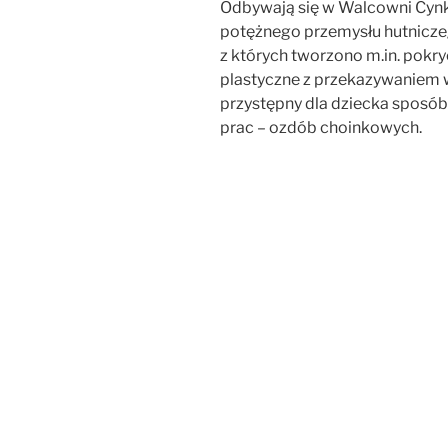
Odbywają się w Walcowni Cynku
potężnego przemysłu hutnicz
z których tworzono m.in. pokry
plastyczne z przekazywaniem w
przystępny dla dziecka sposó
prac – ozdób choinkowych.