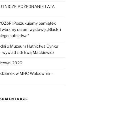
UTNICZE POŻEGNANIE LATA
POZōR! Poszukujemy pamiątek
 Twórzmy razem wystawę „Blaski i
kiego hutnictwa”
odni o Muzeum Hutnictwa Cynku
wywiad z dr Ewą Mackiewicz
lcowni 2026
odzianek w MHC Walcownia –
 KOMENTARZE