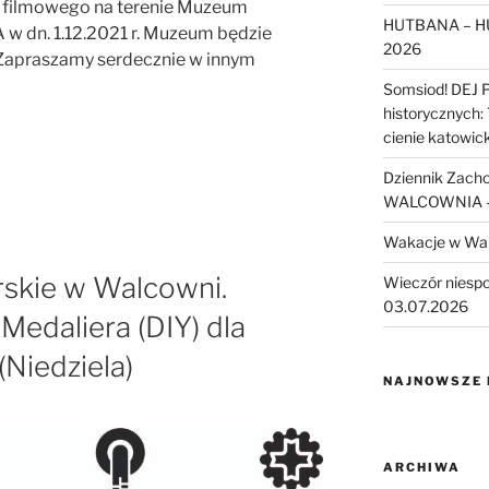
tu filmowego na terenie Muzeum
HUTBANA – H
 dn. 1.12.2021 r. Muzeum będzie
2026
 Zapraszamy serdecznie w innym
Somsiod! DEJ 
historycznych:
cienie katowic
Dziennik Zach
WALCOWNIA – 
Wakacje w Wa
rskie w Walcowni.
Wieczór niesp
03.07.2026
edaliera (DIY) dla
 (Niedziela)
NAJNOWSZE
ARCHIWA