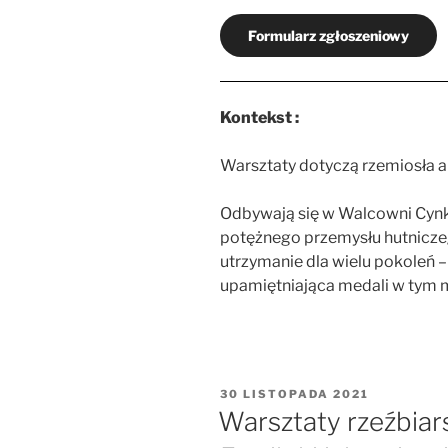
Formularz zgłoszeniowy
Kontekst :
Warsztaty dotyczą rzemiosła a
Odbywają się w Walcowni Cynku
potężnego przemysłu hutniczeg
utrzymanie dla wielu pokoleń 
upamiętniająca medali w tym m
OPUBLIKOWANE
30 LISTOPADA 2021
W
Warsztaty rzeźbiar