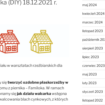
ika (DIY) 18.12.2021 r.
maj 2024
kwiecień 2024
marzec 2024
listopad 2023
październik 20
sierpień 2023
lipiec 2023
ału w warsztatach rzeźbiarskich dla
czerwiec 2023
maj 2023
 się
tworzyć ozdobne płaskorzeźby w
luty 2023
 domu z piernika – Familoka. W ramach
styczeń 2023
onamy się
jak działa walcarka
wstępna
walcowania blach cynkowych, z których
listopad 2022