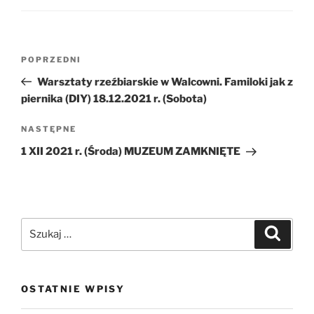
Nawigacja
Poprzedni
POPRZEDNI
wpisu
wpis
Warsztaty rzeźbiarskie w Walcowni. Familoki jak z
piernika (DIY) 18.12.2021 r. (Sobota)
Następny
NASTĘPNE
wpis
1 XII 2021 r. (Środa) MUZEUM ZAMKNIĘTE
Szukaj:
Szukaj
OSTATNIE WPISY