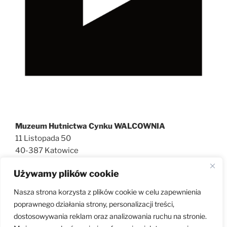
Muzeum Hutnictwa Cynku WALCOWNIA
11 Listopada 50
40-387 Katowice
727 600 186
Używamy plików cookie
walcownia@muzeatechniki.pl
Nasza strona korzysta z plików cookie w celu zapewnienia
poprawnego działania strony, personalizacji treści,
dostosowywania reklam oraz analizowania ruchu na stronie.
KLAUZULA RODO