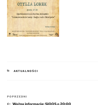
KATEGORIE
AKTUALNOŚCI
Nawigacja
Poprzedni
POPRZEDNI
wpisu
wpis
Ważna informacja: SIOOS o 20:00