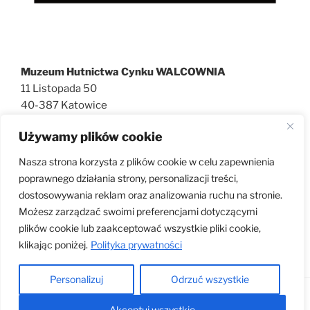
Muzeum Hutnictwa Cynku WALCOWNIA
11 Listopada 50
40-387 Katowice
727 600 186
Używamy plików cookie
walcownia@muzeatechniki.pl
Nasza strona korzysta z plików cookie w celu zapewnienia
poprawnego działania strony, personalizacji treści,
dostosowywania reklam oraz analizowania ruchu na stronie.
KLAUZULA RODO
Możesz zarządzać swoimi preferencjami dotyczącymi
plików cookie lub zaakceptować wszystkie pliki cookie,
klikając poniżej.
Polityka prywatności
Personalizuj
Odrzuć wszystkie
Dumnie wspierane przez WordPress
Akceptuj wszystkie