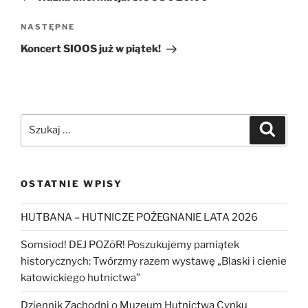
Następny
NASTĘPNE
wpis
Koncert SIOOS już w piątek!
Szukaj:
Szukaj
OSTATNIE WPISY
HUTBANA – HUTNICZE POŻEGNANIE LATA 2026
Somsiod! DEJ POZōR! Poszukujemy pamiątek
historycznych: Twórzmy razem wystawę „Blaski i cienie
katowickiego hutnictwa”
Dziennik Zachodni o Muzeum Hutnictwa Cynku