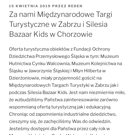
OPUBLIKOWANE
15 KWIETNIA 2019
PRZEZ
REDEN
W
Za nami Międzynarodowe Targi
Turystyczne w Zabrzu i Silesia
Bazaar Kids w Chorzowie
Oferta turystyczna obiektów z Fundacji Ochrony
Dziedzictwa Przemysłowego Śląska w tym: Muzeum
Hutnictwa Cynku Walcownia, Muzeum Kolejnictwa na
Śląsku w Jaworzynie Śląskiej i Młyn Hilberta w
Dzierżoniowie, miały przyjemność gościć na
Międzynarodowych Targach Turystyki w Zabrzu jak i
podczas Silesia Bazaar Kids. Jest nam niezmiernie miło,
że wzbudziliśmy Państwa zainteresowanie zarówno
wspomnianą ofertą turystyczną jak i edukacyjną.
Chroniąc od zapomnienia industrialne dziedzictwo,
cieszymy się, że zachęciliśmy Was do odwiedzin.
Jesteśmy dostępni dla Państwa przez cały rok w