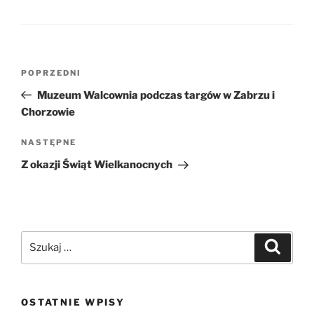
Nawigacja
Poprzedni
POPRZEDNI
wpisu
wpis
Muzeum Walcownia podczas targów w Zabrzu i
Chorzowie
Następny
NASTĘPNE
wpis
Z okazji Świąt Wielkanocnych
Szukaj:
Szukaj
OSTATNIE WPISY