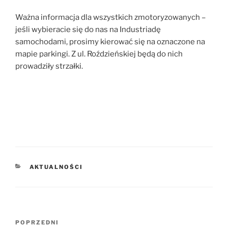
Ważna informacja dla wszystkich zmotoryzowanych –
jeśli wybieracie się do nas na Industriadę
samochodami, prosimy kierować się na oznaczone na
mapie parkingi. Z ul. Roździeńskiej będą do nich
prowadziły strzałki.
KATEGORIE
AKTUALNOŚCI
Nawigacja
Poprzedni
POPRZEDNI