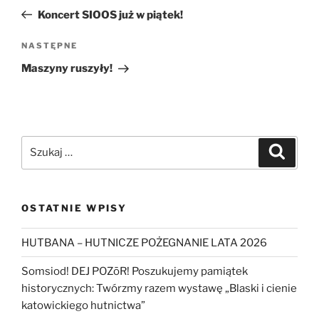
wpisu
wpis
Koncert SIOOS już w piątek!
Następny
NASTĘPNE
wpis
Maszyny ruszyły!
Szukaj:
Szukaj
OSTATNIE WPISY
HUTBANA – HUTNICZE POŻEGNANIE LATA 2026
Somsiod! DEJ POZōR! Poszukujemy pamiątek
historycznych: Twórzmy razem wystawę „Blaski i cienie
katowickiego hutnictwa”