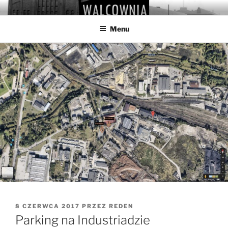
Przejdź
WALCOWNIA
Muzeum Hutnictwa Cynku
do
Menu
treści
OPUBLIKOWANE
8 CZERWCA 2017
PRZEZ
REDEN
W
Parking na Industriadzie