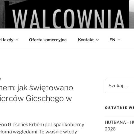
IA
d Jazdy
Oferta komercyjna
Kontakt
EN
R
Szukaj:
chem: jak świętowano
ierców Gieschego w
OSTATNIE W
HUTBANA – H
von Giesches Erben (pol. spadkobiercy
2026
loma względami. To właśnie wtedy