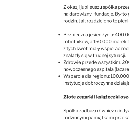
Z okazji jubileuszu spółka pr
na darowizny i fundacje. Był to 
rodzin. Jak rozdzielono te pien
Bezpieczna jesień życia: 400.0
robotników, a 150.000 marek t
z tych kwot miały wspierać ro
znalazły się w trudnej sytuacji.
Zdrowie przede wszystkim: 2
nowoczesnego szpitala (lazare
Wsparcie dla regionu: 100.00
instytucje dobroczynne działaj
Złote zegarki i książeczki o
Spółka zadbała również o indyw
rodzinnymi pamiątkami przeka