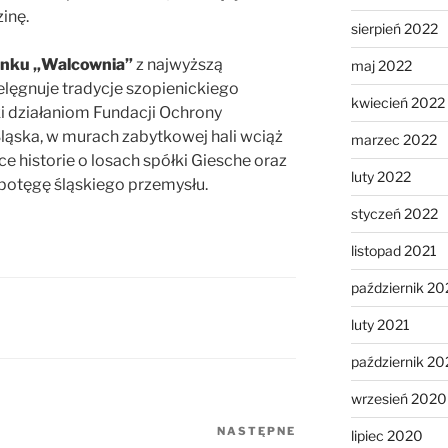
inę.
sierpień 2022
nku „Walcownia”
z najwyższą
maj 2022
elęgnuje tradycje szopienickiego
kwiecień 2022
ki działaniom Fundacji Ochrony
ąska, w murach zabytkowej hali wciąż
marzec 2022
historie o losach spółki Giesche oraz
luty 2022
 potęgę śląskiego przemysłu.
styczeń 2022
listopad 2021
październik 20
luty 2021
październik 2
wrzesień 2020
NASTĘPNE
Następny
lipiec 2020