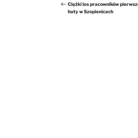
wpisu
wpis
Ciężki los pracowników pierwsz
huty w Szopienicach