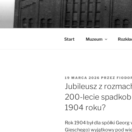
Przejdź
do
WALCOWN
treści
Muzeum Hutnictwa Cynku
Start
Muzeum
Rozkła
OPUBLIKOWANE
19 MARCA 2026
PRZEZ
FIODO
W
Jubileusz z rozma
200-lecie spadkob
1904 roku?
Rok 1904 był dla spółki Georg 
Gieschego) wyjątkowy pod wie