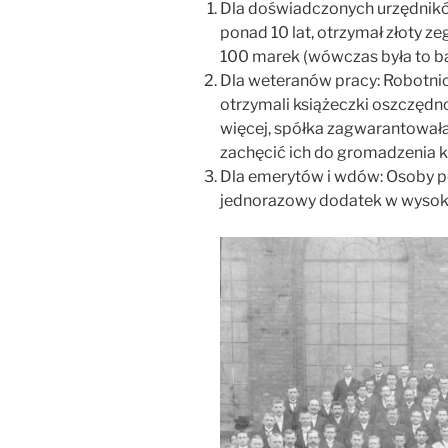
Dla doświadczonych urzędników
ponad 10 lat, otrzymał złoty z
100 marek (wówczas była to b
Dla weteranów pracy: Robotnic
otrzymali książeczki oszczęd
więcej, spółka zagwarantował
zachęcić ich do gromadzenia k
Dla emerytów i wdów: Osoby po
jednorazowy dodatek w wysoko