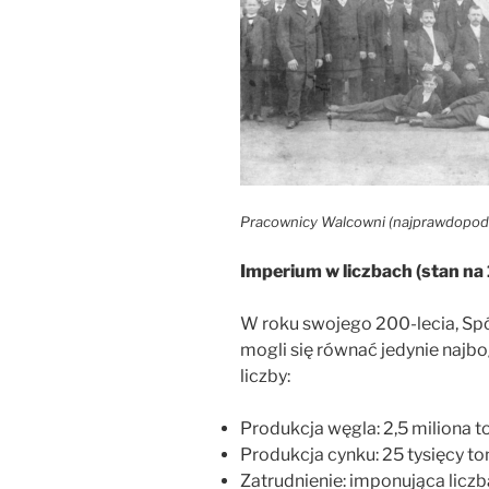
Pracownicy Walcowni (najprawdopodob
Imperium w liczbach (stan na
W roku swojego 200-lecia, Spó
mogli się równać jedynie najb
liczby:
Produkcja węgla: 2,5 miliona t
Produkcja cynku: 25 tysięcy to
Zatrudnienie: imponująca lic