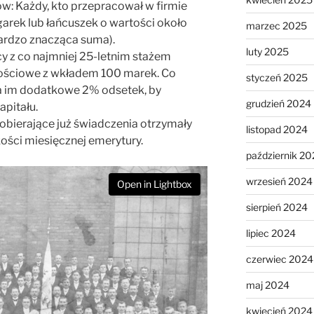
: Każdy, kto przepracował w firmie
egarek lub łańcuszek o wartości około
marzec 2025
ardzo znacząca suma).
luty 2025
y z co najmniej 25-letnim stażem
nościowe z wkładem 100 marek. Co
styczeń 2025
a im dodatkowe 2% odsetek, by
grudzień 2024
apitału.
bierające już świadczenia otrzymały
listopad 2024
ści miesięcznej emerytury.
październik 20
wrzesień 2024
Open in Lightbox
sierpień 2024
lipiec 2024
czerwiec 2024
maj 2024
kwiecień 2024