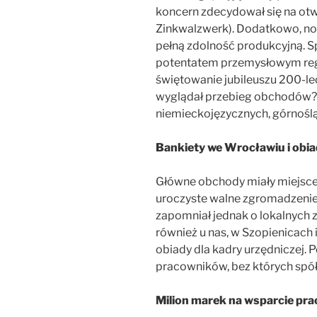
koncern zdecydował się na otw
Zinkwalzwerk). Dodatkowo, no
pełną zdolność produkcyjną. S
potentatem przemysłowym regi
świętowanie jubileuszu 200-lec
wyglądał przebieg obchodów?
niemieckojęzycznych, górnoślą
Bankiety we Wrocławiu i obi
Główne obchody miały miejsce
uroczyste walne zgromadzenie 
zapomniał jednak o lokalnych z
również u nas, w Szopienicach
obiady dla kadry urzędniczej
pracowników, bez których spółk
Milion marek na wsparcie pr