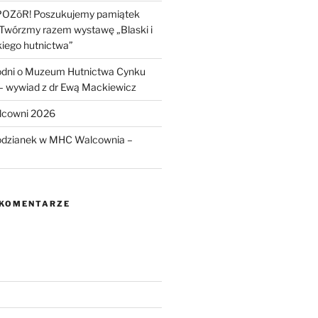
POZōR! Poszukujemy pamiątek
 Twórzmy razem wystawę „Blaski i
kiego hutnictwa”
odni o Muzeum Hutnictwa Cynku
wywiad z dr Ewą Mackiewicz
lcowni 2026
odzianek w MHC Walcownia –
 KOMENTARZE