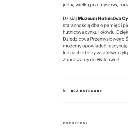
jedną wielką przemysłową rodz
Dzisiaj
Muzeum Hutnictwa Cy
starannością dba o pamięć i pi
hutnictwa cynku i ołowiu. Dzię
Dziedzictwa Przemysłowego Śl
możemy opowiadać fascynujące 
ludziach, którzy współtworzyli
Zapraszamy do Walcowni!
KATEGORIE
BEZ KATEGORII
Nawigacja
Poprzedni
POPRZEDNI