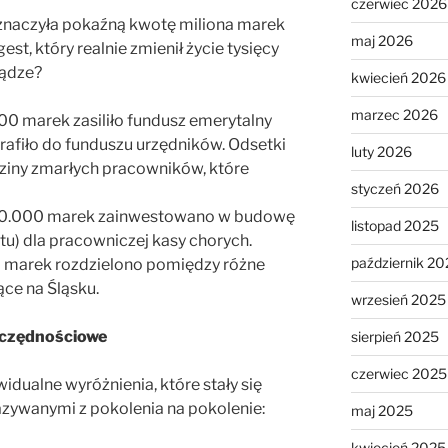
czerwiec 2026
zeznaczyła pokaźną kwotę miliona marek
maj 2026
gest, który realnie zmienił życie tysięcy
iądze?
kwiecień 2026
marzec 2026
00 marek zasiliło fundusz emerytalny
rafiło do funduszu urzędników. Odsetki
luty 2026
dziny zmarłych pracowników, które
styczeń 2026
00.000 marek zainwestowano w budowę
listopad 2025
tu) dla pracowniczej kasy chorych.
październik 20
0 marek rozdzielono pomiędzy różne
ące na Śląsku.
wrzesień 2025
szczędnościowe
sierpień 2025
czerwiec 2025
idualne wyróżnienia, które stały się
zywanymi z pokolenia na pokolenie:
maj 2025
kwiecień 2025