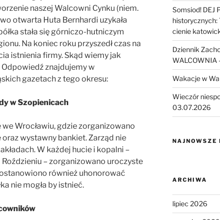
orzenie naszej Walcowni Cynku (niem.
Somsiod! DEJ 
wo otwarta Huta Bernhardi uzykała
historycznych:
półka stała się górniczo-hutniczym
cienie katowic
onu. Na koniec roku przyszedł czas na
Dziennik Zach
ia istnienia firmy. Skąd wiemy jak
WALCOWNIA – 
 Odpowiedź znajdujemy w
skich gazetach z tego okresu:
Wakacje w Wa
Wieczór niesp
ady w Szopienicach
03.07.2026
 we Wrocławiu, gdzie zorganizowano
oraz wystawny bankiet. Zarząd nie
NAJNOWSZE
akładach. W każdej hucie i kopalni –
 i Roździeniu – zorganizowano uroczyste
. Postanowiono również uhonorować
ARCHIWA
a nie mogła by istnieć.
lipiec 2026
acowników