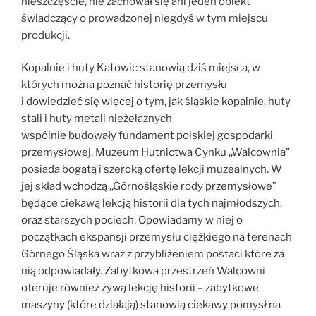
nieszczęście, nie zachował się ani jeden obiekt
świadczący o prowadzonej niegdyś w tym miejscu
produkcji.
Kopalnie i huty Katowic stanowią dziś miejsca, w
których można poznać historię przemysłu
i dowiedzieć się więcej o tym, jak śląskie kopalnie, huty
stali i huty metali nieżelaznych
wspólnie budowały fundament polskiej gospodarki
przemysłowej. Muzeum Hutnictwa Cynku ,,Walcownia”
posiada bogatą i szeroką ofertę lekcji muzealnych. W
jej skład wchodzą ,,Górnośląskie rody przemysłowe”
będące ciekawą lekcją historii dla tych najmłodszych,
oraz starszych pociech. Opowiadamy w niej o
początkach ekspansji przemysłu ciężkiego na terenach
Górnego Śląska wraz z przybliżeniem postaci które za
nią odpowiadały. Zabytkowa przestrzeń Walcowni
oferuje również żywą lekcję historii – zabytkowe
maszyny (które działają) stanowią ciekawy pomysł na