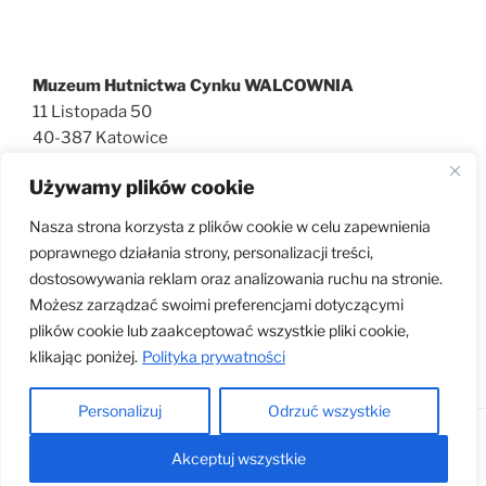
Muzeum Hutnictwa Cynku WALCOWNIA
11 Listopada 50
40-387 Katowice
727 600 186
Używamy plików cookie
walcownia@muzeatechniki.pl
Nasza strona korzysta z plików cookie w celu zapewnienia
poprawnego działania strony, personalizacji treści,
dostosowywania reklam oraz analizowania ruchu na stronie.
KLAUZULA RODO
Możesz zarządzać swoimi preferencjami dotyczącymi
plików cookie lub zaakceptować wszystkie pliki cookie,
klikając poniżej.
Polityka prywatności
Personalizuj
Odrzuć wszystkie
Dumnie wspierane przez WordPress
Akceptuj wszystkie