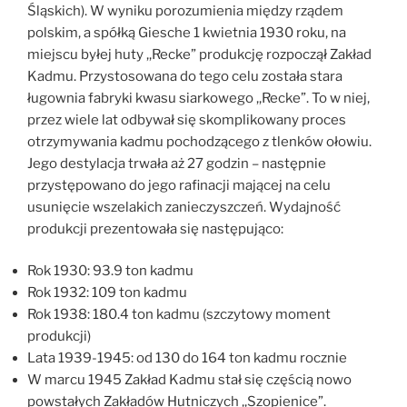
Śląskich). W wyniku porozumienia między rządem
polskim, a spółką Giesche 1 kwietnia 1930 roku, na
miejscu byłej huty ,,Recke” produkcję rozpoczął Zakład
Kadmu. Przystosowana do tego celu została stara
ługownia fabryki kwasu siarkowego ,,Recke”. To w niej,
przez wiele lat odbywał się skomplikowany proces
otrzymywania kadmu pochodzącego z tlenków ołowiu.
Jego destylacja trwała aż 27 godzin – następnie
przystępowano do jego rafinacji mającej na celu
usunięcie wszelakich zanieczyszczeń. Wydajność
produkcji prezentowała się następująco:
Rok 1930: 93.9 ton kadmu
Rok 1932: 109 ton kadmu
Rok 1938: 180.4 ton kadmu (szczytowy moment
produkcji)
Lata 1939-1945: od 130 do 164 ton kadmu rocznie
W marcu 1945 Zakład Kadmu stał się częścią nowo
powstałych Zakładów Hutniczych ,,Szopienice”.