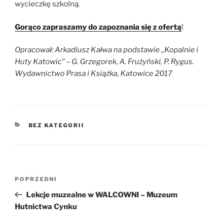
wycieczkę szkolną.
Gorąco zapraszamy do zapoznania się z ofertą
!
Opracował: Arkadiusz Kałwa na podstawie ,,Kopalnie i
Huty Katowic” – G. Grzegorek, A. Frużyński, P. Rygus.
Wydawnictwo Prasa i Książka, Katowice 2017
KATEGORIE
BEZ KATEGORII
Nawigacja
Poprzedni
POPRZEDNI
wpisu
wpis
Lekcje muzealne w WALCOWNI – Muzeum
Hutnictwa Cynku