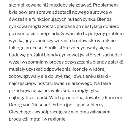
skomplikowana niż mogłoby się zdawać. Problemem
była bowiem sprawa adaptacji nowego surowca w
ówcześnie funkcjonujących hutach cynku. Blenda
cynkowa mogła zostać poddana do destylacji dopiero
po usunięciu z niej siarki. Stwarzało to potężny problem
wynikający z zanieczyszczania środowiska w trakcie
takiego procesu. Spółki które zdecydowały się na
budowę prażalni blendy cynkowej (w których zachodził
wyżej wspomniany proces oczyszczania blendy z siarki)
musiały uzyskać odpowiednią licencję w której
zobowiązywały się do utylizacji dwutlenku siarki –
najczęściej w postaci kwasu siarkowego. Na takie
przedsięwzięcia pozwolić sobie mogły tylko
najbogatsze marki. W ich gronie znajdował się koncern
Georg von Giesche’s Erben (pol. spadkobiercy
Gieschego), współpracujący z wieloma zakładami
produkcji metali w regionie.