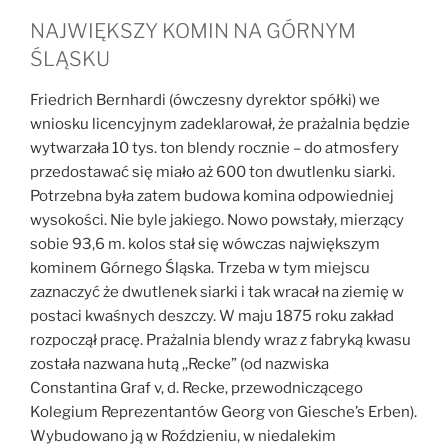
NAJWIĘKSZY KOMIN NA GÓRNYM
ŚLĄSKU
Friedrich Bernhardi (ówczesny dyrektor spółki) we
wniosku licencyjnym zadeklarował, że prażalnia będzie
wytwarzała 10 tys. ton blendy rocznie – do atmosfery
przedostawać się miało aż 600 ton dwutlenku siarki.
Potrzebna była zatem budowa komina odpowiedniej
wysokości. Nie byle jakiego. Nowo powstały, mierzący
sobie 93,6 m. kolos stał się wówczas największym
kominem Górnego Śląska. Trzeba w tym miejscu
zaznaczyć że dwutlenek siarki i tak wracał na ziemię w
postaci kwaśnych deszczy. W maju 1875 roku zakład
rozpoczął pracę. Prażalnia blendy wraz z fabryką kwasu
została nazwana hutą ,,Recke” (od nazwiska
Constantina Graf v, d. Recke, przewodniczącego
Kolegium Reprezentantów Georg von Giesche’s Erben).
Wybudowano ją w Roździeniu, w niedalekim