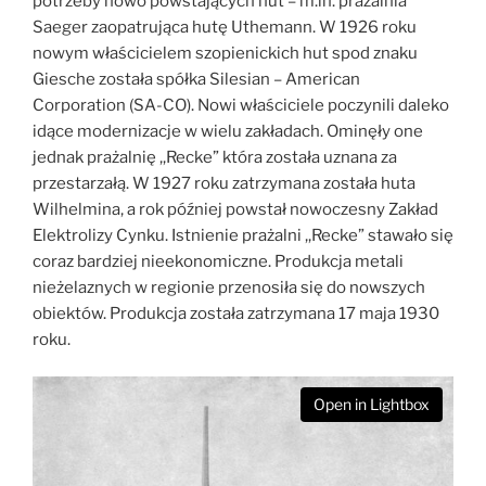
potrzeby nowo powstających hut – m.in. prażalnia
Saeger zaopatrująca hutę Uthemann. W 1926 roku
nowym właścicielem szopienickich hut spod znaku
Giesche została spółka Silesian – American
Corporation (SA-CO). Nowi właściciele poczynili daleko
idące modernizacje w wielu zakładach. Ominęły one
jednak prażalnię ,,Recke” która została uznana za
przestarzałą. W 1927 roku zatrzymana została huta
Wilhelmina, a rok później powstał nowoczesny Zakład
Elektrolizy Cynku. Istnienie prażalni ,,Recke” stawało się
coraz bardziej nieekonomiczne. Produkcja metali
nieżelaznych w regionie przenosiła się do nowszych
obiektów. Produkcja została zatrzymana 17 maja 1930
roku.
Open in Lightbox