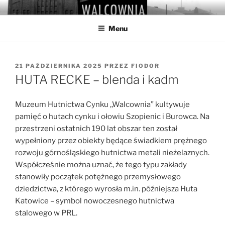
Przejdź
WALCOWNIA
Muzeum Hutnictwa Cynku
do
Menu
treści
OPUBLIKOWANE
21 PAŹDZIERNIKA 2025
PRZEZ
FIODOR
W
HUTA RECKE – blenda i kadm
Muzeum Hutnictwa Cynku ,,Walcownia” kultywuje
pamięć o hutach cynku i ołowiu Szopienic i Burowca. Na
przestrzeni ostatnich 190 lat obszar ten został
wypełniony przez obiekty będące świadkiem prężnego
rozwoju górnośląskiego hutnictwa metali nieżelaznych.
Współcześnie można uznać, że tego typu zakłady
stanowiły początek potężnego przemysłowego
dziedzictwa, z którego wyrosła m.in. późniejsza Huta
Katowice – symbol nowoczesnego hutnictwa
stalowego w PRL.