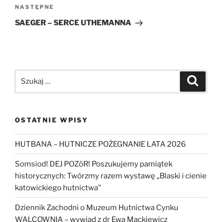
Następny
NASTĘPNE
wpis
SAEGER – SERCE UTHEMANNA
Szukaj:
Szukaj
OSTATNIE WPISY
HUTBANA – HUTNICZE POŻEGNANIE LATA 2026
Somsiod! DEJ POZōR! Poszukujemy pamiątek
historycznych: Twórzmy razem wystawę „Blaski i cienie
katowickiego hutnictwa”
Dziennik Zachodni o Muzeum Hutnictwa Cynku
WALCOWNIA – wywiad z dr Ewą Mackiewicz