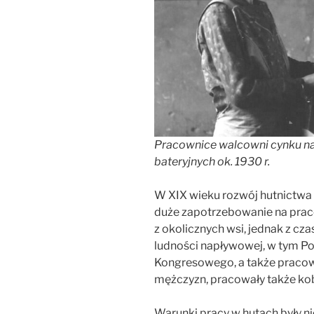
Pracownice walcowni cynku na
bateryjnych ok. 1930 r.
W XIX wieku rozwój hutnictw
duże zapotrzebowanie na pra
z okolicznych wsi, jednak z cz
ludności napływowej, w tym Pol
Kongresowego, a także pracow
mężczyzn, pracowały także kobi
Warunki pracy w hutach były 