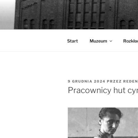
Przejdź
do
WALCOWN
treści
Muzeum Hutnictwa Cynku
Start
Muzeum
Rozkła
OPUBLIKOWANE
9 GRUDNIA 2024
PRZEZ
REDEN
W
Pracownicy hut cy