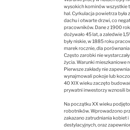
wysokich kominów wszystkie 
hal. Cyrkulacja powietrza była
dachu i otwarte drzwi, co neg
pracowników. Dane z 1900 roku
dożywało 45 lat, a zaledwie 1,
były niskie, w 1885 roku praco
marek rocznie, dla porównania
Często zarobki nie wystarcza
życia. Warunki mieszkaniowe r
Pierwsze zakłady nie zapewnia
wynajmowali pokoje lub koczow
40 XIX wieku zaczęto budować 
prywatni inwestorzy wznosili 
Na początku XX wieku podjęto
robotników. Wprowadzono przep
zakazano zatrudniania kobiet 
destylacyjnych, oraz zapewnion