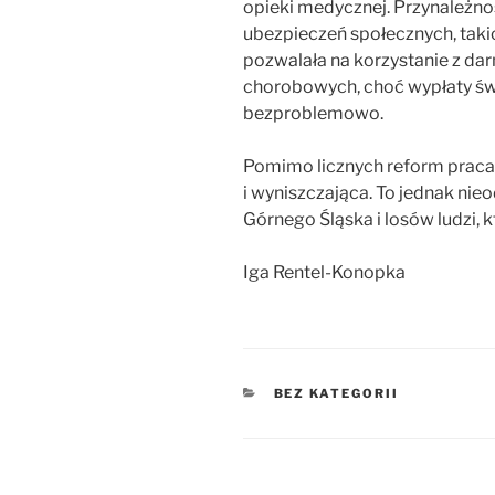
opieki medycznej. Przynależn
ubezpieczeń społecznych, tak
pozwalała na korzystanie z dar
chorobowych, choć wypłaty św
bezproblemowo.
Pomimo licznych reform praca
i wyniszczająca. To jednak nie
Górnego Śląska i losów ludzi, k
Iga Rentel-Konopka
KATEGORIE
BEZ KATEGORII