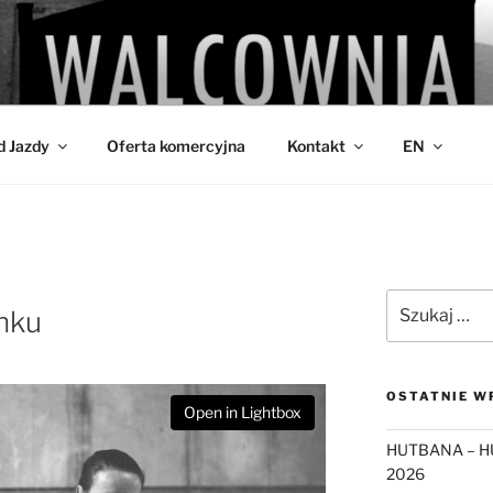
IA
d Jazdy
Oferta komercyjna
Kontakt
EN
Szukaj:
nku
OSTATNIE W
Open in Lightbox
HUTBANA – H
2026