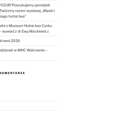
POZōR! Poszukujemy pamiątek
 Twórzmy razem wystawę „Blaski i
kiego hutnictwa”
odni o Muzeum Hutnictwa Cynku
wywiad z dr Ewą Mackiewicz
lcowni 2026
odzianek w MHC Walcownia –
 KOMENTARZE