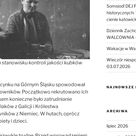
Somsiod! DEJ 
historycznych:
cienie katowic
Dziennik Zach
WALCOWNIA – 
Wakacje w Wa
Wieczór niesp
 stanowisku kontroli jakości kubków
03.07.2026
a cynku na Górnym Śląsku spowodował
NAJNOWSZE
cowników. Początkowo rekrutowano ich
asem konieczne było zatrudnianie
aków z Galicji i Królestwa
ARCHIWA
ników z Niemiec. W hutach, oprócz
ety i dzieci.
lipiec 2026
niezwykle trudne. Przed wprowadzeniem