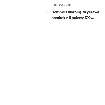
Nawigacja
Poprzedni
POPRZEDNI
wpisu
wpis
Bombki z historią. Wystawa
bombek z II połowy XX w.