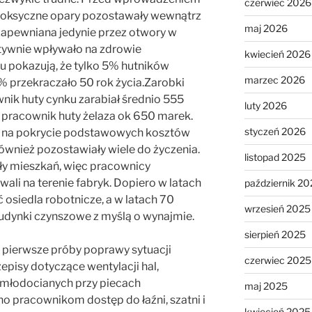
czerwiec 2026
toksyczne opary pozostawały wewnątrz
maj 2026
 zapewniana jedynie przez otwory w
atywnie wpływało na zdrowie
kwiecień 2026
 pokazują, że tylko 5% hutników
marzec 2026
5% przekraczało 50 rok życia.Zarobki
wnik huty cynku zarabiał średnio 555
luty 2026
 pracownik huty żelaza ok 650 marek.
styczeń 2026
ły na pokrycie podstawowych kosztów
ównież pozostawiały wiele do życzenia.
listopad 2025
ły mieszkań, więc pracownicy
ali na terenie fabryk. Dopiero w latach
październik 20
osiedla robotnicze, a w latach 70
wrzesień 2025
budynki czynszowe z myślą o wynajmie.
sierpień 2025
 pierwsze próby poprawy sytuacji
czerwiec 2025
isy dotyczące wentylacji hal,
i młodocianych przy piecach
maj 2025
o pracownikom dostęp do łaźni, szatni i
kwiecień 2025