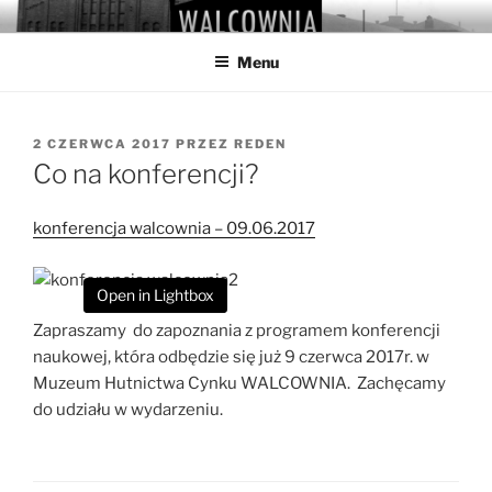
Przejdź
WALCOWNIA
Muzeum Hutnictwa Cynku
do
Menu
treści
OPUBLIKOWANE
2 CZERWCA 2017
PRZEZ
REDEN
W
Co na konferencji?
konferencja walcownia – 09.06.2017
Open in Lightbox
Zapraszamy do zapoznania z programem konferencji
naukowej, która odbędzie się już 9 czerwca 2017r. w
Muzeum Hutnictwa Cynku WALCOWNIA. Zachęcamy
do udziału w wydarzeniu.