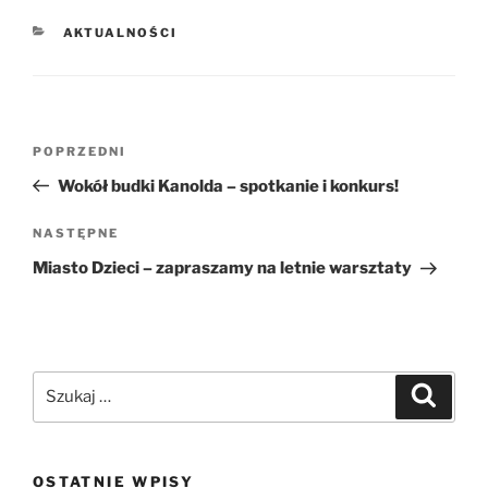
KATEGORIE
AKTUALNOŚCI
Nawigacja
Poprzedni
POPRZEDNI
wpisu
wpis
Wokół budki Kanolda – spotkanie i konkurs!
Następny
NASTĘPNE
wpis
Miasto Dzieci – zapraszamy na letnie warsztaty
Szukaj:
Szukaj
OSTATNIE WPISY