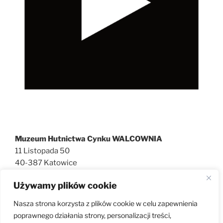
Muzeum Hutnictwa Cynku WALCOWNIA
11 Listopada 50
40-387 Katowice
727 600 186
Używamy plików cookie
walcownia@muzeatechniki.pl
Nasza strona korzysta z plików cookie w celu zapewnienia
poprawnego działania strony, personalizacji treści,