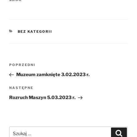
KATEGORIE
BEZ KATEGORII
Nawigacja
Poprzedni
POPRZEDNI
wpisu
wpis
Muzeum zamknięte 3.02.2023 r.
Następny
NASTĘPNE
wpis
Rozruch Maszyn 5.03.2023 r.
Szukaj:
Szukaj