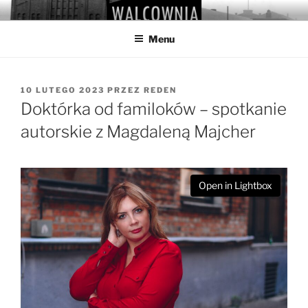
Przejdź
WALCOWNIA
Muzeum Hutnictwa Cynku
do
Menu
treści
OPUBLIKOWANE
10 LUTEGO 2023
PRZEZ
REDEN
W
Doktórka od familoków – spotkanie
autorskie z Magdaleną Majcher
Open in Lightbox