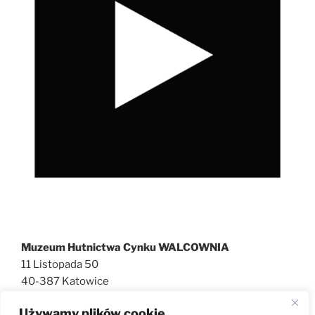
Muzeum Hutnictwa Cynku WALCOWNIA
11 Listopada 50
40-387 Katowice
727 600 186
Używamy plików cookie
walcownia@muzeatechniki.pl