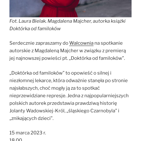
Fot. Laura Bielak. Magdalena Majcher, autorka książki
Doktórka od familoków
Serdecznie zapraszamy do
Walcownia
na spotkanie
autorskie z Magdaleną Majcher w związku z premierą
jej najnowszej powieści pt. „Doktórka od familoków”.
„Doktórka od familoków” to opowieść o silnej i
niezłomnej lekarce, która odważnie stanęła po stronie
najsłabszych, choć mogły ją za to spotkać
nieprzewidziane represje. Jedna z najpopularniejszych
polskich autorek przedstawia prawdziwą historię
Jolanty Wadowskiej-Król, „śląskiego Czarnobyla” i
„znikających dzieci”.
15 marca 2023 r.
18.00