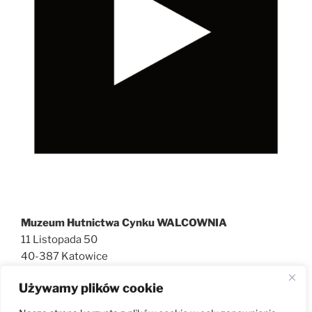
Muzeum Hutnictwa Cynku WALCOWNIA
11 Listopada 50
40-387 Katowice
727 600 186
Używamy plików cookie
walcownia@muzeatechniki.pl