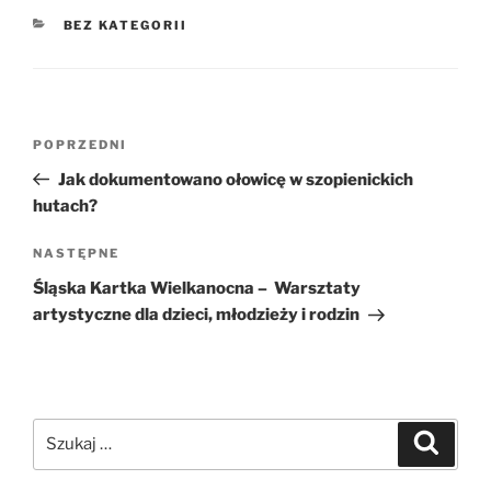
KATEGORIE
BEZ KATEGORII
Nawigacja
Poprzedni
POPRZEDNI
wpisu
wpis
Jak dokumentowano ołowicę w szopienickich
hutach?
Następny
NASTĘPNE
wpis
Śląska Kartka Wielkanocna – Warsztaty
artystyczne dla dzieci, młodzieży i rodzin
Szukaj:
Szukaj