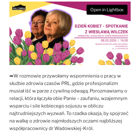
Open in Lightbox
➡W rozmowie przywołamy wspomnienia o pracy w
służbie zdrowia czasów PRL, gdzie profesjonalizm
musiał iść w parze z cywilną odwagą. Porozmawiamy o
relacji, która łączyła obie Panie – zaufaniu, wzajemnym
wsparciu i sile kobiecego sojuszu w obliczu
najtrudniejszych wyzwań. To rzadka okazja, by spojrzeć
na walkę o zdrowie najmłodszych oczami najbliższej
współpracownicy dr Wadowskiej-Król.