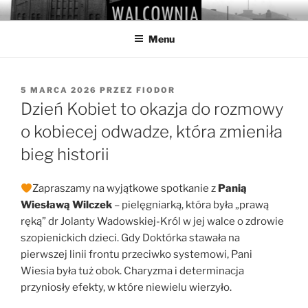
Przejdź
WALCOWNIA
Muzeum Hutnictwa Cynku
do
Menu
treści
OPUBLIKOWANE
5 MARCA 2026
PRZEZ
FIODOR
W
Dzień Kobiet to okazja do rozmowy
o kobiecej odwadze, która zmieniła
bieg historii
Zapraszamy na wyjątkowe spotkanie z
Panią
Wiesławą Wilczek
– pielęgniarką, która była „prawą
ręką” dr Jolanty Wadowskiej-Król w jej walce o zdrowie
szopienickich dzieci. Gdy Doktórka stawała na
pierwszej linii frontu przeciwko systemowi, Pani
Wiesia była tuż obok. Charyzma i determinacja
przyniosły efekty, w które niewielu wierzyło.