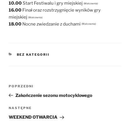
10.00
Start Festiwalu i gry miejskiej
(Walcownia)
16.00
Finał oraz rozstrzygnięcie wyników gry
miejskiej
(Walcownia)
18.00
Nocne zwiedzanie z duchami
(Walcownia)
KATEGORIE
BEZ KATEGORII
Nawigacja
Poprzedni
POPRZEDNI
wpisu
wpis
Zakończenie sezonu motocyklowego
Następny
NASTĘPNE
wpis
WEEKEND OTWARCIA