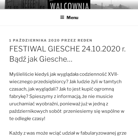
Przejdź
WALCOWNIA
Muzeum Hutnictwa Cynku
do
Menu
treści
OPUBLIKOWANE
1 PAŹDZIERNIKA 2020
PRZEZ
REDEN
W
FESTIWAL GIESCHE 24.10.2020 r.
Bądź jak Giesche…
Myśleliście kiedyś jak wyglądała codzienność XVII-
wiecznego przedsiębiorcy? Jak ludzie żyli w tamtych
czasach, jak wyglądali? Jak to jest kupić ogromną
fabrykę? Spieszymy z informacją, że nie musicie
uruchamiać wyobraźni, ponieważ już w jedną z
październikowych sobót przeniesiemy się wspólne w
te odległe czasy!
Każdy z was może wciąć udział w fabularyzowanej grze