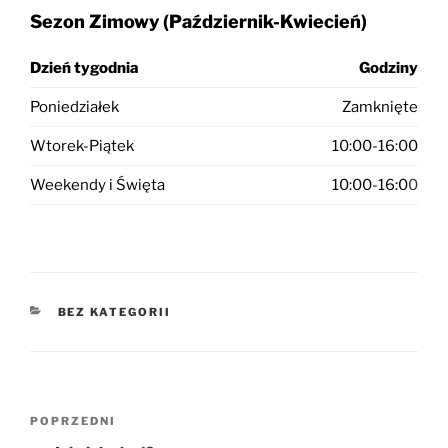
Sezon Zimowy (Październik-Kwiecień)
Dzień tygodnia
Godziny
Poniedziałek
Zamknięte
Wtorek-Piątek
10:00-16:00
Weekendy i Święta
10:00-16:0
0
KATEGORIE
BEZ KATEGORII
Nawigacja
Poprzedni
POPRZEDNI
wpisu
wpis