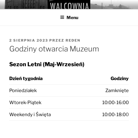
Przejdź
WALCOWNIA
Muzeum Hutnictwa Cynku
do
Menu
treści
OPUBLIKOWANE
2 SIERPNIA 2023
PRZEZ
REDEN
W
Godziny otwarcia Muzeum
Sezon Letni (Maj-Wrzesień)
Dzień tygodnia
Godziny
Poniedziałek
Zamknięte
Wtorek-Piątek
10:00-16:00
Weekendy i Święta
10:00-18:0
0