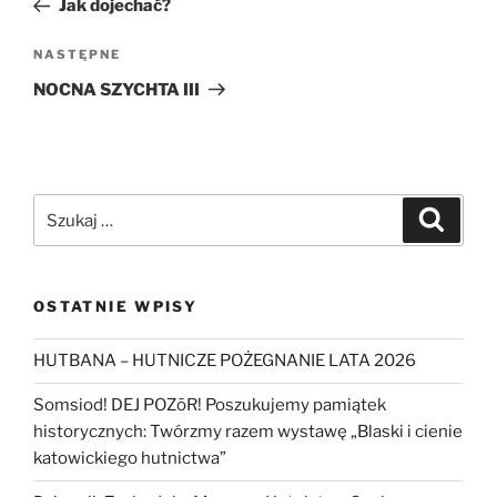
Jak dojechać?
Następny
NASTĘPNE
wpis
NOCNA SZYCHTA III
Szukaj:
Szukaj
OSTATNIE WPISY
HUTBANA – HUTNICZE POŻEGNANIE LATA 2026
Somsiod! DEJ POZōR! Poszukujemy pamiątek
historycznych: Twórzmy razem wystawę „Blaski i cienie
katowickiego hutnictwa”