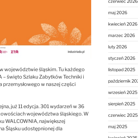
czerwiec 2026
maj 2026
kwiecień 2026
marzec 2026
luty 2026
styczeń 2026
 w województwie śląskim. Tu każdego
listopad 2025
– święto Szlaku Zabytków Techniki i
październik 20
wa przemysłowego w naszej części
wrzesień 2025
sierpień 2025
ejna, już 11 edycja. 301 wydarzeń w 36
scowościach województwa śląskiego. W
czerwiec 2025
ku WALCOWNIA, największej
maj 2025
na Śląsku udostępnionej dla
kwiecień 2025