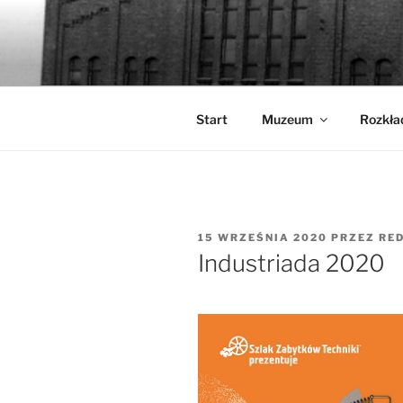
Przejdź
do
WALCOWN
treści
Muzeum Hutnictwa Cynku
Start
Muzeum
Rozkła
OPUBLIKOWANE
15 WRZEŚNIA 2020
PRZEZ
RE
W
Industriada 2020