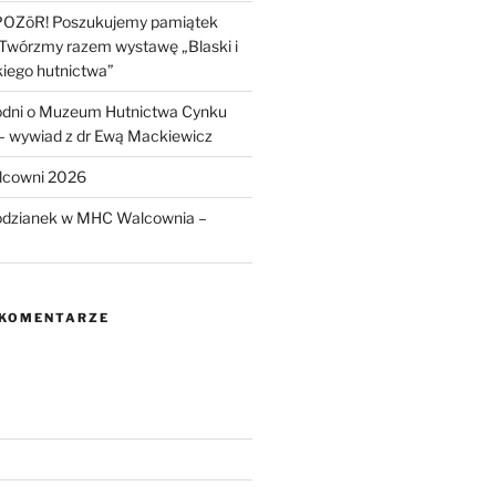
POZōR! Poszukujemy pamiątek
 Twórzmy razem wystawę „Blaski i
kiego hutnictwa”
odni o Muzeum Hutnictwa Cynku
wywiad z dr Ewą Mackiewicz
lcowni 2026
odzianek w MHC Walcownia –
 KOMENTARZE