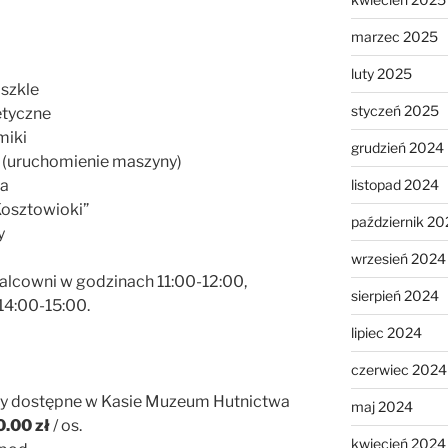
marzec 2025
luty 2025
 szkle
styczeń 2025
etyczne
miki
grudzień 2024
u (uruchomienie maszyny)
listopad 2024
ia
Kosztowioki”
październik 20
y
wrzesień 2024
lcowni w godzinach 11:00-12:00,
sierpień 2024
14:00-15:00.
lipiec 2024
czerwiec 2024
ety dostępne w Kasie Muzeum Hutnictwa
maj 2024
0.00 zł
/ os.
kwiecień 2024