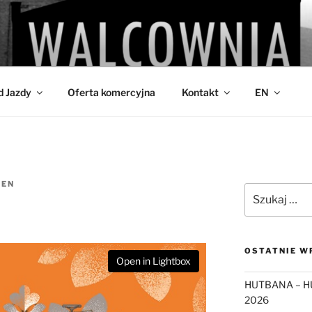
IA
d Jazdy
Oferta komercyjna
Kontakt
EN
DEN
Szukaj:
OSTATNIE W
Open in Lightbox
HUTBANA – H
2026