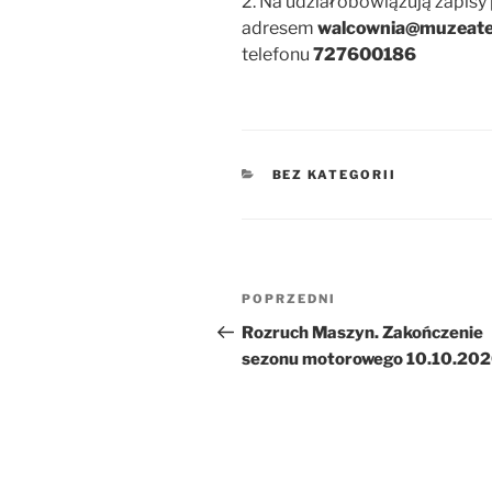
2. Na udział obowiązują zapisy
adresem
walcownia@muzeatec
telefonu
727600186
KATEGORIE
BEZ KATEGORII
Nawigacja
Poprzedni
POPRZEDNI
wpisu
wpis
Rozruch Maszyn. Zakończenie
sezonu motorowego 10.10.2020