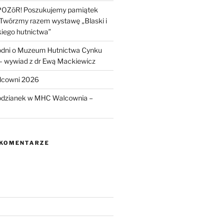
POZōR! Poszukujemy pamiątek
 Twórzmy razem wystawę „Blaski i
kiego hutnictwa”
odni o Muzeum Hutnictwa Cynku
wywiad z dr Ewą Mackiewicz
lcowni 2026
odzianek w MHC Walcownia –
 KOMENTARZE