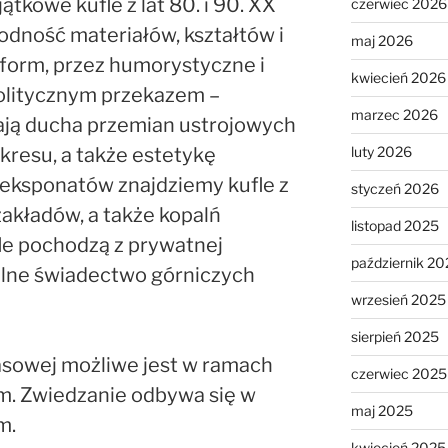
tkowe kufle z lat 80. i 90. XX
czerwiec 2026
odność materiałów, kształtów i
maj 2026
 form, przez humorystyczne i
kwiecień 2026
politycznym przekazem –
marzec 2026
ają ducha przemian ustrojowych
luty 2026
kresu, a także estetykę
eksponatów znajdziemy kufle z
styczeń 2026
akładów, a także kopalń
listopad 2025
fle pochodzą z prywatnej
październik 20
kalne świadectwo górniczych
wrzesień 2025
sierpień 2025
sowej możliwe jest w ramach
czerwiec 2025
m. Zwiedzanie odbywa się w
maj 2025
m.
kwiecień 2025