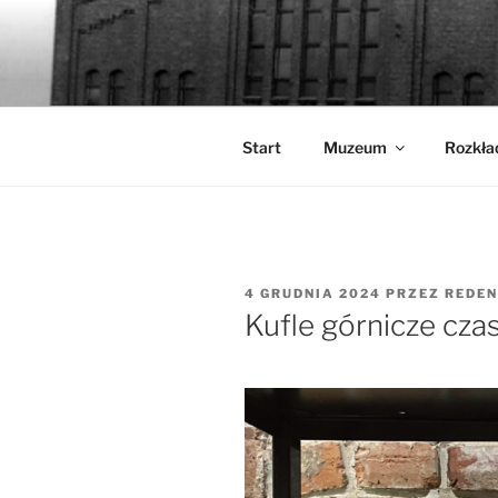
Przejdź
do
WALCOWN
treści
Muzeum Hutnictwa Cynku
Start
Muzeum
Rozkła
OPUBLIKOWANE
4 GRUDNIA 2024
PRZEZ
REDEN
W
Kufle górnicze cza