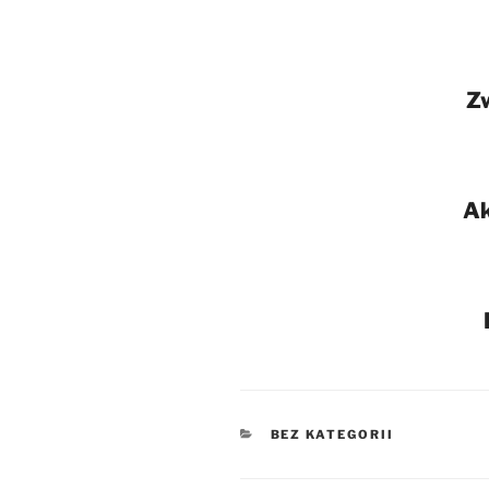
Z
Ak
KATEGORIE
BEZ KATEGORII