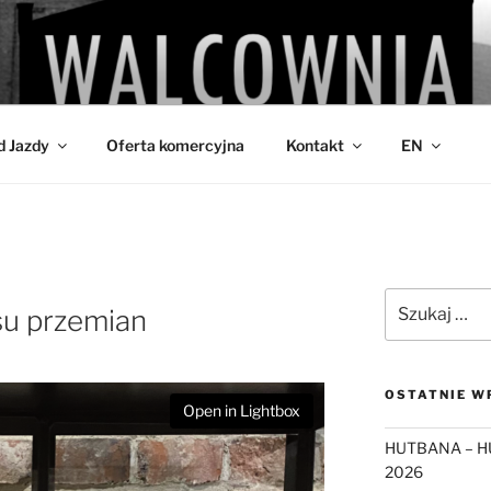
IA
d Jazdy
Oferta komercyjna
Kontakt
EN
Szukaj:
su przemian
OSTATNIE W
Open in Lightbox
HUTBANA – H
2026