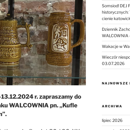
Somsiod! DEJ 
historycznych:
cienie katowic
Dziennik Zach
WALCOWNIA – 
Wakacje w Wa
Wieczór niesp
03.07.2026
NAJNOWSZE
 -13.12.2024 r. zapraszamy do
nku WALCOWNIA pn. „Kufle
ARCHIWA
n”.
lipiec 2026