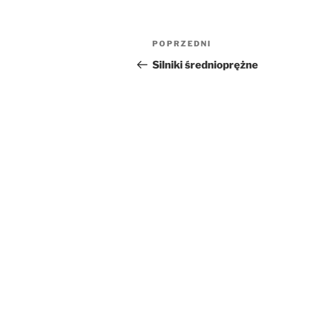
Nawigacja
Poprzedni
POPRZEDNI
wpisu
wpis
Silniki średnioprężne