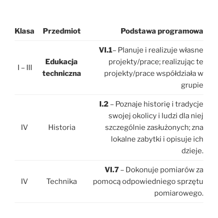
Klasa
Przedmiot
Podstawa programowa
VI.1
– Planuje i realizuje własne
Edukacja
projekty/prace; realizując te
I – III
techniczna
projekty/prace współdziała w
grupie
I.2
– Poznaje historię i tradycje
swojej okolicy i ludzi dla niej
IV
Historia
szczególnie zasłużonych; zna
lokalne zabytki i opisuje ich
dzieje.
VI.7
– Dokonuje pomiarów za
IV
Technika
pomocą odpowiedniego sprzętu
pomiarowego.