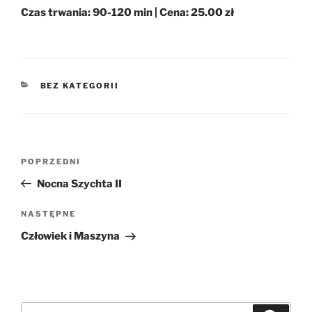
Czas trwania: 90-120 min | Cena: 25.00 zł
KATEGORIE
BEZ KATEGORII
Nawigacja
Poprzedni
POPRZEDNI
wpisu
wpis
Nocna Szychta II
Następny
NASTĘPNE
wpis
Człowiek i Maszyna
Szukaj: