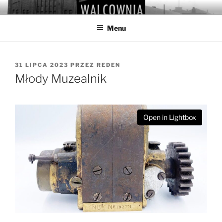
Przejdź
WALCOWNIA
Muzeum Hutnictwa Cynku
do
Menu
treści
OPUBLIKOWANE
31 LIPCA 2023
PRZEZ
REDEN
W
Młody Muzealnik
Open in Lightbox