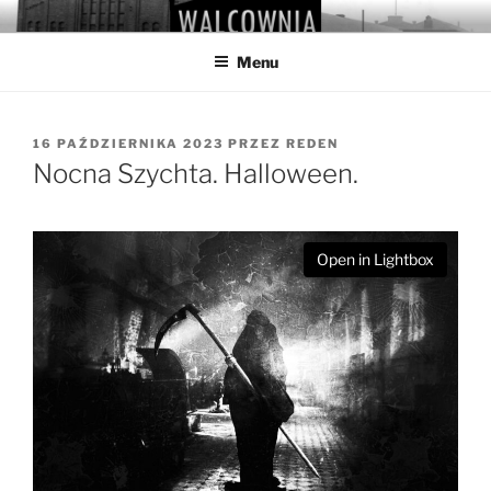
Przejdź
WALCOWNIA
Muzeum Hutnictwa Cynku
do
Menu
treści
OPUBLIKOWANE
16 PAŹDZIERNIKA 2023
PRZEZ
REDEN
W
Nocna Szychta. Halloween.
Open in Lightbox