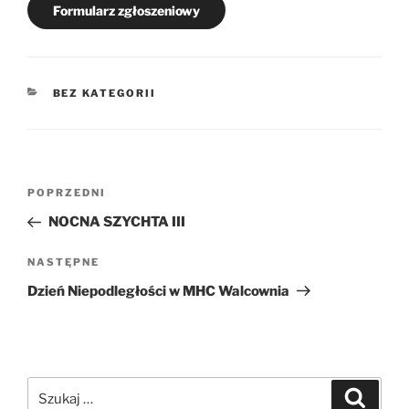
Formularz zgłoszeniowy
KATEGORIE
BEZ KATEGORII
Nawigacja
Poprzedni
POPRZEDNI
wpisu
wpis
NOCNA SZYCHTA III
Następny
NASTĘPNE
wpis
Dzień Niepodległości w MHC Walcownia
Szukaj:
Szukaj