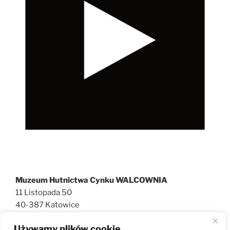
Muzeum Hutnictwa Cynku WALCOWNIA
11 Listopada 50
40-387 Katowice
727 600 186
Używamy plików cookie
walcownia@muzeatechniki.pl