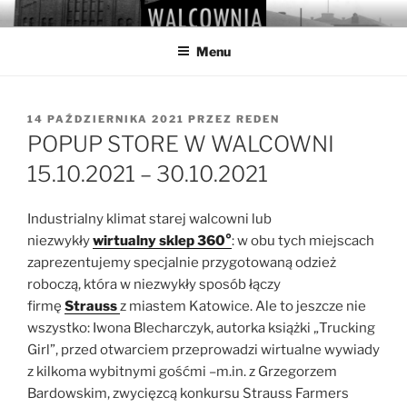
Przejdź
WALCOWNIA
Muzeum Hutnictwa Cynku
do
Menu
treści
OPUBLIKOWANE
14 PAŹDZIERNIKA 2021
PRZEZ
REDEN
W
POPUP STORE W WALCOWNI
15.10.2021 – 30.10.2021
Industrialny klimat starej walcowni lub
niezwykły
wirtualny sklep 360°
: w obu tych miejscach
zaprezentujemy specjalnie przygotowaną odzież
roboczą, która w niezwykły sposób łączy
firmę
Strauss
z miastem Katowice. Ale to jeszcze nie
wszystko: Iwona Blecharczyk, autorka książki „Trucking
Girl”, przed otwarciem przeprowadzi wirtualne wywiady
z kilkoma wybitnymi gośćmi –m.in. z Grzegorzem
Bardowskim, zwycięzcą konkursu Strauss Farmers