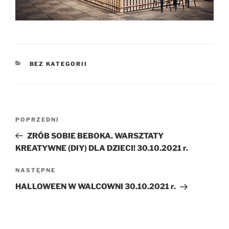
KATEGORIE
BEZ KATEGORII
Nawigacja
Poprzedni
POPRZEDNI
wpisu
wpis
ZRÓB SOBIE BEBOKA. WARSZTATY
KREATYWNE (DIY) DLA DZIECI! 30.10.2021 r.
Następny
NASTĘPNE
wpis
HALLOWEEN W WALCOWNI 30.10.2021 r.