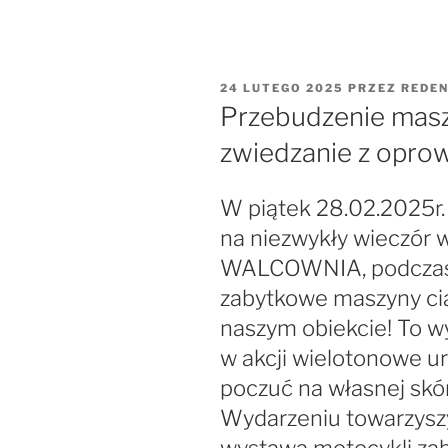
OPUBLIKOWANE
24 LUTEGO 2025
PRZEZ
REDE
W
Przebudzenie mas
zwiedzanie z opr
W piątek 28.02.2025r.
na niezwykły wieczór
WALCOWNIA, podczas 
zabytkowe maszyny ci
naszym obiekcie! To w
w akcji wielotonowe u
poczuć na własnej skór
Wydarzeniu towarzyszy