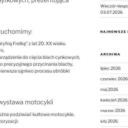
bytkowych, prezentująca
Wieczór niesp
03.07.2026
ruchomimy:
NAJNOWSZE
yfną Frelkę” z lat 20. XX wieku
m,
ARCHIWA
rządzenie do cięcia blach cynkowych,
 precyzyjnego przycinania blachy,
lipiec 2026
ierwsze ogniwo procesu obróbki
czerwiec 2026
maj 2026
kwiecień 2026
 wystawa motocykli
marzec 2026
żna podziwiać kultowe motocykle,
toryzacji:
luty 2026