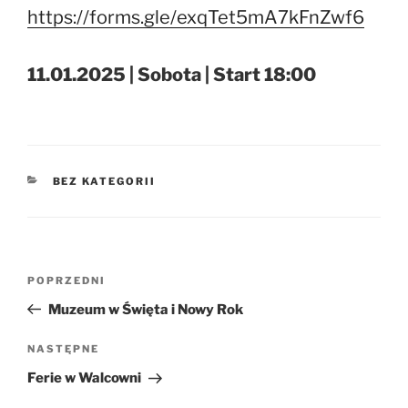
https://forms.gle/exqTet5mA7kFnZwf6
11.01.2025 | Sobota | Start 18:00
KATEGORIE
BEZ KATEGORII
Nawigacja
Poprzedni
POPRZEDNI
wpisu
wpis
Muzeum w Święta i Nowy Rok
Następny
NASTĘPNE
wpis
Ferie w Walcowni