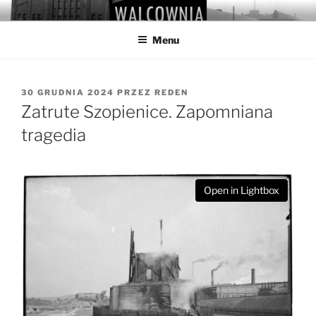
Przejdź
WALCOWNIA
Muzeum Hutnictwa Cynku
do
Menu
treści
OPUBLIKOWANE
30 GRUDNIA 2024
PRZEZ
REDEN
W
Zatrute Szopienice. Zapomniana
tragedia
Open in Lightbox